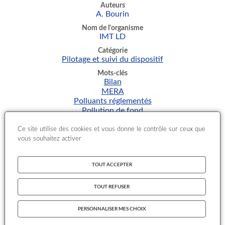
Auteurs
A. Bourin
Nom de l'organisme
IMT LD
Catégorie
Pilotage et suivi du dispositif
Mots-clés
Bilan
MERA
Polluants réglementés
Pollution de fond
Thématique
Ce site utilise des cookies et vous donne le contrôle sur ceux que
Appui au ministère
vous souhaitez activer
Ce rapport établit le bilan des actions engagées en 2019. Il
a pour but de présenter les activités en lien avec
TOUT ACCEPTER
l'observatoire MERA et les résultats de mesure provisoires
sur l'année en cours pour les stations rurales nationales de
TOUT REFUSER
l'observatoire. Il fait état du suivi au long terme de la
pollution atmosphérique longue distance, répondant aux
exigences de surveillance de la qualité de l'air.
PERSONNALISER MES CHOIX