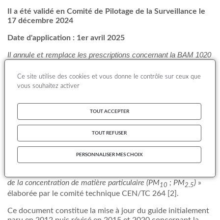
Il a été validé en Comité de Pilotage de la Surveillance le
17 décembre 2024
Date d'application : 1er avril 2025
Il annule et remplace
les prescriptions concernant la BAM 1020
du guide de 2015 et du guide méthodologique pour le contrôle
des paramètres critiques pour la mesure des analyseurs
Ce site utilise des cookies et vous donne le contrôle sur ceux que
automatiques de PM paru en 2020
vous souhaitez activer
TOUT ACCEPTER
Pour la surveillance des particules dans l’air ambiant, ce
guide préconise des critères en matière de contrôle et
TOUT REFUSER
d’assurance qualité (QA/QC) à satisfaire pour garantir une
mesure fiable de la matière particulaire dans l’air ambiant
lors de l’utilisation de la BAM 1020. Certains critères
PERSONNALISER MES CHOIX
QA/QC définis dans ce guide se basent sur la norme NF
EN 16450 «
Air ambiant
— Systèmes automatisés de mesurage
de la concentration de matière particulaire (PM
; PM
)
»
10
2.5
élaborée par le comité technique CEN/TC 264 [2].
Ce document constitue la mise à jour du guide initialement