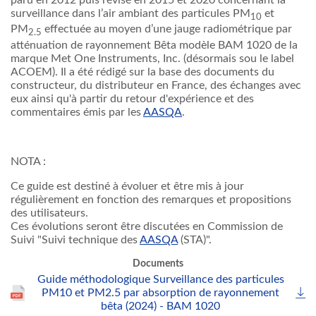
paru en 2012 puis révisé en 2015 et 2020 concernant la
surveillance dans l’air ambiant des particules PM
et
10
PM
effectuée au moyen d’une jauge radiométrique par
2.5
atténuation de rayonnement Bêta modèle
BAM 1020 de la
marque Met One Instruments, Inc. (désormais sou le label
ACOEM)
. Il a été rédigé sur la base des documents du
constructeur, du distributeur en France, des échanges avec
eux ainsi qu'à partir du retour d'expérience et des
commentaires émis par les
AASQA
.
NOTA :
Ce guide est destiné à évoluer et être mis à jour
régulièrement en fonction des remarques et propositions
des utilisateurs.
Ces évolutions seront être discutées en Commission de
Suivi "Suivi technique des
AASQA
(STA)".
Documents
Guide méthodologique Surveillance des particules
PM10 et PM2.5 par absorption de rayonnement
bêta (2024) - BAM 1020