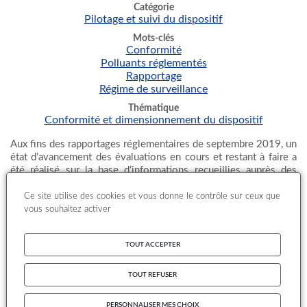
Catégorie
Pilotage et suivi du dispositif
Mots-clés
Conformité
Polluants réglementés
Rapportage
Régime de surveillance
Thématique
Conformité et dimensionnement du dispositif
Aux fins des rapportages réglementaires de septembre 2019, un
état d’avancement des évaluations en cours et restant à faire a
été réalisé sur la base d’informations recueillies auprès des
AASQA
à l’occasion de demandes de précisions sur leur
dispositif de surveillance.
Ce site utilise des cookies et vous donne le contrôle sur ceux que
vous souhaitez activer
15
ZAS
sont concernées par des évaluations préliminaires en
cours. Il s’agit des ZR Réunion, Mayotte, Guyane, Guadeloupe,
Martinique, Hauts de France et Bretagne ainsi que les ZAR Ile
TOUT ACCEPTER
de Cayenne, Réunion-Volcan, Creil, Arras, Blois, Chartres-Dreux
et Laval. Enfin, la ZAG de Rennes est également concernée par
TOUT REFUSER
une évaluation préliminaire pour l’ozone végétation car elle ne
dispose pas de station éligible pour ce type de surveillance.
PERSONNALISER MES CHOIX