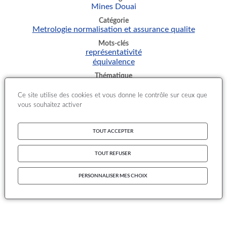
Mines Douai
Catégorie
Metrologie normalisation et assurance qualite
Mots-clés
représentativité
équivalence
Thématique
Polluants particulaires et caractérisation chimique
Ce site utilise des cookies et vous donne le contrôle sur ceux que
Documents
vous souhaitez activer
th3_16_1_demo_equivalence_betaveille_techno_01-
2006.pdf
Th3_16_2_28-RAPPORT_PM_mai_2006.pdf
TOUT ACCEPTER
TOUT REFUSER
PERSONNALISER MES CHOIX