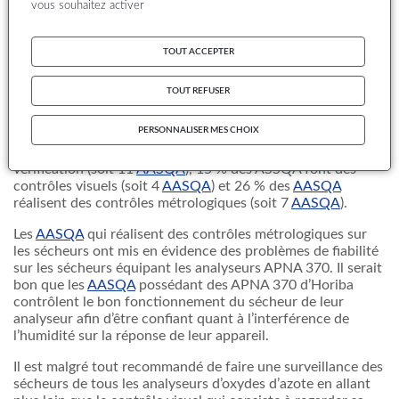
en évidence des problèmes d’efficacité. En effet, l’humidité
vous souhaitez activer
est un interférent des oxydes d’azote lorsqu’ils sont
mesurés par chimiluminescence. Le but de cette note est de
présenter le résultat d’un travail d’inventaire des pratiques
TOUT ACCEPTER
des
AASQA
concernant la vérification des sécheurs, d’en
faire un bilan au niveau national et de proposer une
TOUT REFUSER
pratique commune.
PERSONNALISER MES CHOIX
Suite à cette enquête, à laquelle 80% des
AASQA
ont
répondu, il s’avère que 41% des
AASQA
ne font aucune
vérification (soit 11
AASQA
), 15 % des ASSQA font des
contrôles visuels (soit 4
AASQA
) et 26 % des
AASQA
réalisent des contrôles métrologiques (soit 7
AASQA
).
Les
AASQA
qui réalisent des contrôles métrologiques sur
les sécheurs ont mis en évidence des problèmes de fiabilité
sur les sécheurs équipant les analyseurs APNA 370. Il serait
bon que les
AASQA
possédant des APNA 370 d’Horiba
contrôlent le bon fonctionnement du sécheur de leur
analyseur afin d’être confiant quant à l’interférence de
l’humidité sur la réponse de leur appareil.
Il est malgré tout recommandé de faire une surveillance des
sécheurs de tous les analyseurs d’oxydes d’azote en allant