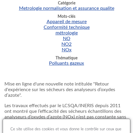
Catégorie
Metrologie normalisation et assurance qualite
Mots-clés
Appareil de mesure
Conformité technique
métrologie
NO
NO2
NOx
Thématique
Polluants gazeux
Mise en ligne d'une nouvelle note intitulée "Retour
d'expérience sur les sécheurs des analyseurs d’oxydes
d’azote".
Les travaux effectués par le LCSQA/INERIS depuis 2011
ont montré que l’efficacité des sécheurs échantillons des
analyseurs d’oxydes d’azote (NOx) n’est pas constante sans
pour autant qu’on puisse l’expliquer. Les
AASQA
qui
procèdent au contrôle de ces sécheurs ont, elles aussi, mis
Ce site utilise des cookies et vous donne le contrôle sur ceux que