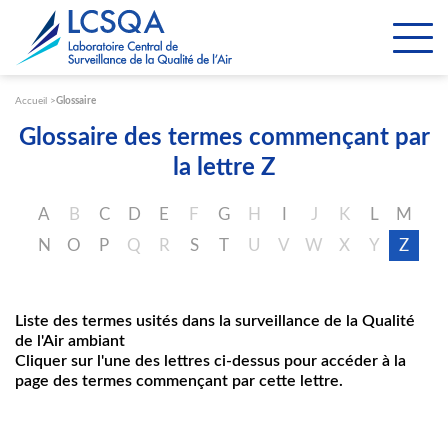
Paramétrer les cookies
Accueil
Glossaire
Glossaire des termes commençant par
la lettre Z
A
B
C
D
E
F
G
H
I
J
K
L
M
N
O
P
Q
R
S
T
U
V
W
X
Y
Z
Liste des termes usités dans la surveillance de la Qualité
de l'Air ambiant
Cliquer sur l'une des lettres ci-dessus pour accéder à la
page des termes commençant par cette lettre.