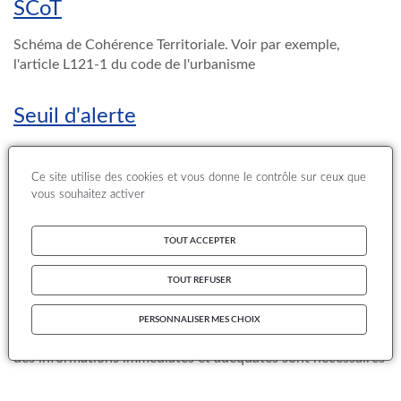
SCoT
Schéma de Cohérence Territoriale. Voir par exemple,
l'article L121-1 du code de l'urbanisme
Seuil d'alerte
Niveau au-delà duquel une exposition de courte durée
présente un risque pour la santé humaine de l’ensemble de
Ce site utilise des cookies et vous donne le contrôle sur ceux que
la population et à partir duquel les États membres doivent
vous souhaitez activer
immédiatement prendre des mesures
TOUT ACCEPTER
Seuil d'information
TOUT REFUSER
Niveau au-delà duquel une exposition de courte durée
présente un risque pour la santé humaine des groupes
PERSONNALISER MES CHOIX
particulièrement sensibles de la population et pour lequel
des informations immédiates et adéquates sont nécessaires