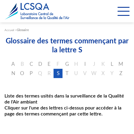
Paramétrer les cookies
Accueil
Glossaire
Glossaire des termes commençant par
la lettre S
A
B
C
D
E
F
G
H
I
J
K
L
M
N
O
P
Q
R
S
T
U
V
W
X
Y
Z
Liste des termes usités dans la surveillance de la Qualité
de l'Air ambiant
Cliquer sur l'une des lettres ci-dessus pour accéder à la
page des termes commençant par cette lettre.