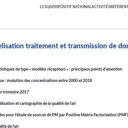
LCSQA
DISPOSITIF NATIONAL
ACTIVITÉS
RÉFÉRENT
Menu
principal
LCSQA
isation traitement et transmission de d
istiques de type « modèles récepteurs » : principaux points d’attention
e : évolution des concentrations entre 2000 et 2018
r trimestre 2017
sation et cartographie de la qualité de l’air
es pour l’étude de sources de PM par Positive Matrix Factorization (PMF
té de l'air