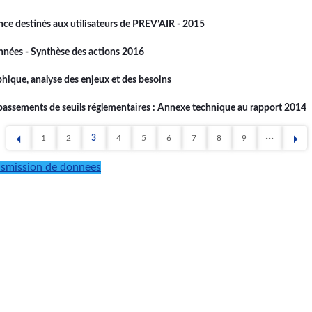
nce destinés aux utilisateurs de PREV’AIR - 2015
onnées - Synthèse des actions 2016
hique, analyse des enjeux et des besoins
épassements de seuils réglementaires : Annexe technique au rapport 2014
1
2
3
4
5
6
7
8
9
ère
Page
Page
Page
Page
Page
Page
Page
Page
Page
nsmission de donnees