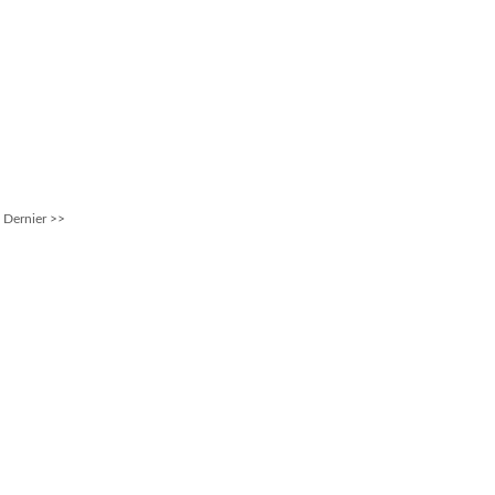
Dernier >>
Dernière
page