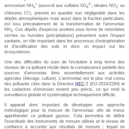
+
2-
-
ammonium NH
(associé aux sulfates SO
, nitrates NO
ou
4
4
3
-
chlorures Cl
), présent en quantité non négligeable dans les
dépôts atmosphériques mais aussi dans la fraction particulaire,
est issu principalement de la transformation de l’ammoniac
NH
. Ces dépôts d’espèces azotées sous forme de retombées
3
sèches ou humides (précipitations) présentent outre l’impact
sanitaire, un rôle important dans les processus d’eutrophisation
et d’acidification des sols et donc un impact sur les
écosystèmes.
Une des difficultés du suivi de l'évolution à long terme des
niveaux de ce polluant réside dans la connaissance partielle des
sources d'ammoniac liées essentiellement aux activités
agricoles (élevage, culture). L'ammoniac est le plus mal connu
des polluants cités dans la Directive
NEC
-2 (EU-2016/2284) et
les cadastres d'émission restent peu précis, ce qui rend la
surveillance globale et systématique techniquement difficile.
Il apparait donc important de développer une approche
métrologique pour la mesure de l’ammoniac afin de mieux
appréhender ce polluant gazeux. Cela permettra de définir
l’exactitude des instruments de mesure utilisés et le niveau de
confiance à accorder aux résultats de mesure ; lequel se