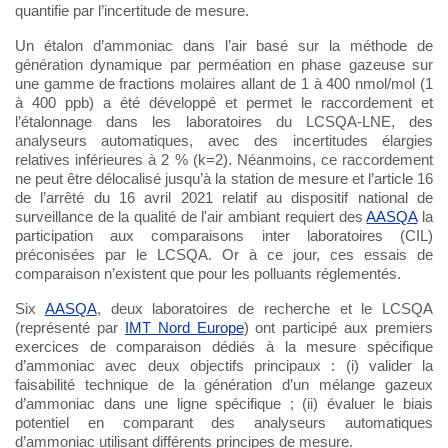
quantifie par l’incertitude de mesure.
Un étalon d’ammoniac dans l’air basé sur la méthode de
génération dynamique par perméation en phase gazeuse sur
une gamme de fractions molaires allant de 1 à 400 nmol/mol (1
à 400 ppb) a été développé et permet le raccordement et
l’étalonnage dans les laboratoires du LCSQA-LNE, des
analyseurs automatiques, avec des incertitudes élargies
relatives inférieures à 2 % (k=2). Néanmoins, ce raccordement
ne peut être délocalisé jusqu’à la station de mesure et l’article 16
de l’arrêté du 16 avril 2021 relatif au dispositif national de
surveillance de la qualité de l'air ambiant requiert des
AASQA
la
participation aux comparaisons inter laboratoires (CIL)
préconisées par le LCSQA. Or à ce jour, ces essais de
comparaison n’existent que pour les polluants réglementés.
Six
AASQA
, deux laboratoires de recherche et le LCSQA
(représenté par
IMT Nord Europe
) ont participé aux premiers
exercices de comparaison dédiés à la mesure spécifique
d’ammoniac avec deux objectifs principaux : (i) valider la
faisabilité technique de la génération d’un mélange gazeux
d’ammoniac dans une ligne spécifique ; (ii) évaluer le biais
potentiel en comparant des analyseurs automatiques
d’ammoniac utilisant différents principes de mesure.