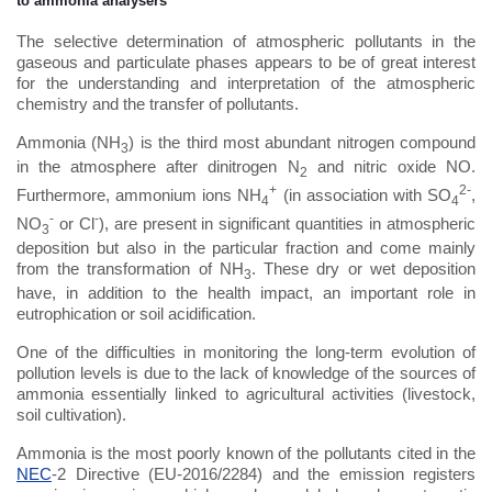
to ammonia analysers
The selective determination of atmospheric pollutants in the
gaseous and particulate phases appears to be of great interest
for the understanding and interpretation of the atmospheric
chemistry and the transfer of pollutants.
Ammonia (NH
) is the third most abundant nitrogen compound
3
in the atmosphere after dinitrogen N
and nitric oxide NO.
2
+
2-
Furthermore, ammonium ions NH
(in association with SO
,
4
4
-
-
NO
or Cl
), are present in significant quantities in atmospheric
3
deposition but also in the particular fraction and come mainly
from the transformation of NH
. These dry or wet deposition
3
have, in addition to the health impact, an important role in
eutrophication or soil acidification.
One of the difficulties in monitoring the long-term evolution of
pollution levels is due to the lack of knowledge of the sources of
ammonia essentially linked to agricultural activities (livestock,
soil cultivation).
Ammonia is the most poorly known of the pollutants cited in the
NEC
-2 Directive (EU-2016/2284) and the emission registers