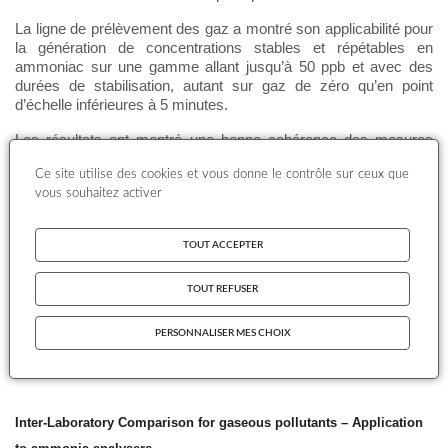
La ligne de prélèvement des gaz a montré son applicabilité pour
la génération de concentrations stables et répétables en
ammoniac sur une gamme allant jusqu’à 50 ppb et avec des
durées de stabilisation, autant sur gaz de zéro qu’en point
d’échelle inférieures à 5 minutes.
Les résultats ont montré une bonne cohérence des mesures
pour la majorité des instruments testés et aussi bien sur une
Ce site utilise des cookies et vous donne le contrôle sur ceux que
matrice synthétique générée avec de l’ammoniac dilué dans de
vous souhaitez activer
l’air sec que sur les mesures réalisées directement en
air
ambiant
(écarts relatifs systématiques à la médiane jusqu’à plus
de 25%). Par ailleurs, certaines technologies semblent plus à
TOUT ACCEPTER
même de suivre les variations de la dynamique temporelle des
concentrations et d’atteindre des limites de détection inférieures
TOUT REFUSER
à 0,50 ppb avec des répétabilités de mesure meilleures que 1%.
PERSONNALISER MES CHOIX
Inter-Laboratory Comparison for gaseous pollutants – Application