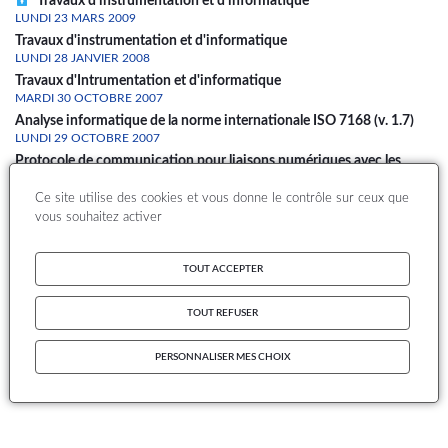
Travaux d'instrumentation et d'informatique
LUNDI 23 MARS 2009
Travaux d'instrumentation et d'informatique
LUNDI 28 JANVIER 2008
Travaux d'Intrumentation et d'informatique
MARDI 30 OCTOBRE 2007
Analyse informatique de la norme internationale ISO 7168 (v. 1.7)
LUNDI 29 OCTOBRE 2007
Protocole de communication pour liaisons numériques avec les
stations d'acquisition de données sur la qualité de l'air - version 3.1
Ce site utilise des cookies et vous donne le contrôle sur ceux que
vous souhaitez activer
1
2
Page
Page
Dernière
Pagination
page
S'abonner à Postes centraux et stations d&#039;acquisition
TOUT ACCEPTER
TOUT REFUSER
PERSONNALISER MES CHOIX