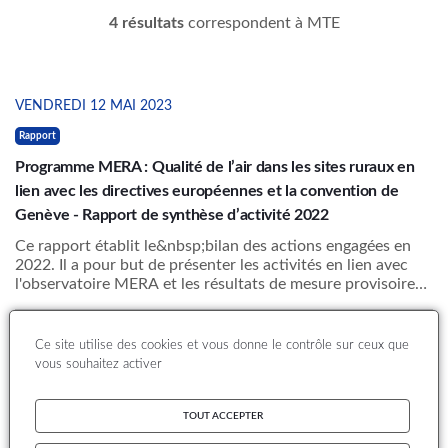
4 résultats
correspondent à MTE
VENDREDI 12 MAI 2023
Rapport
Programme MERA : Qualité de l’air dans les sites ruraux en
lien avec les directives européennes et la convention de
Genève - Rapport de synthèse d’activité 2022
Ce rapport établit le&nbsp;bilan des actions engagées en
2022. Il a pour but de présenter les activités en lien avec
l'observatoire MERA et les résultats de mesure provisoires
sur l'année en cours pour les stations rurales nationales. Il
fait état du suivi au long terme de la pollution
JEUDI 25 MARS 2021
atmosphérique longue distance, répondant aux exigences
Ce site utilise des cookies et vous donne le contrôle sur ceux que
de surveillance de la qualité de l'air.&nbsp; La coordination
vous souhaitez activer
Rapport
générale du programme MERA (Sites Ruraux Nationaux) est
Programme MERA : Qualité de l’air dans les sites ruraux en
réalisée par IMT NE pour le LCSQA suivant la convention
MTE/IMT LD n°2201355774. Les résultats de mesures
lien avec les directives européennes et la convention de
TOUT ACCEPTER
présentés sont partiels puisque des analyses et des mesures
Genève - Rapport de synthèse d’activité 2020