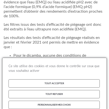
évidence que l’eau (EMQ) ou l’eau acidifiée pH2 avec de
l’acide formique (0,9% d’acide formique) (EMQ pH2)
permettent d’obtenir des rendements d’extraction proches
de 100%.
Les filtres issus des tests d’efficacité de piégeage ont donc
été extraits à l’eau ultrapure non acidifiée (EMQ).
Les résultats des tests d’efficacité de piégeage réalisés en
janvier et février 2021 ont permis de mettre en évidence
que :
Pour le dicamba, aucune des conditions de
prélèvement testées n’est efficace pour son piégeage
sur filtre quartz.
Ce site utilise des cookies et vous donne le contrôle sur ceux que
Pour le piclorame et le quinmérac, le prélèvement sur
vous souhaitez activer
filtre quartz par le préleveur Partisol, pendant 1
semaine, est le plus adapté quel que soit le niveau de
concentration dans l’air.
TOUT ACCEPTER
TOUT REFUSER
PERSONNALISER MES CHOIX