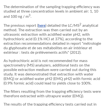
The determination of the sampling trapping efficiency was
studied at three concentration levels in ambient air: 1, 10
3
and 100 ng / m
.
2
The previous report
(
here
)
detailed the LC/MS
analytical
method. The extraction was then carried out by an
ultrasonic extraction with acidified water pH2, with
hydrochloric acid (0.1% HCl at 37%), according to the
extraction recommendations detailed in report "métrologie
du glyphosate et de ses métabolites en air intérieur et
extérieur : tests de prélèvements actifs" (2012).
As hydrochloric acid is not recommended for mass
spectrometry (MS) analyzers, additional tests on the
possible extraction medium were carried out during this
study. It was demonstrated that extraction with water
(EMQ) or acidified water pH2 (EMQ pH2) with formic acid
(0.9% formic acid) could lead to yields close to 100%.
The filters resulting from the trapping efficiency tests were
therefore extracted with ultrapure water (EMQ).
The results of the trapping efficiency tests carried out in