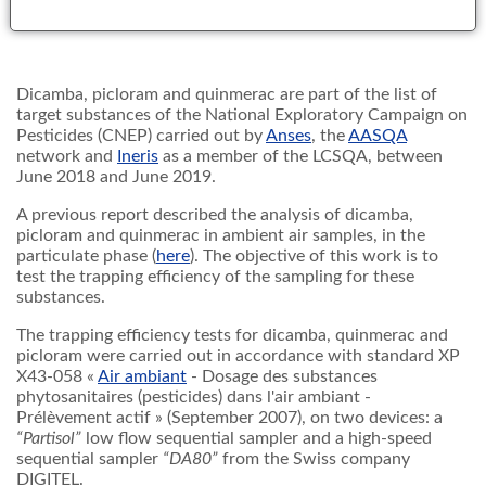
Dicamba, quinmerac and picloram trapping efficiency tests.
Dicamba, picloram and quinmerac are part of the list of
target substances of the National Exploratory Campaign on
Pesticides (CNEP) carried out by
Anses
, the
AASQA
network and
Ineris
as a member of the LCSQA, between
June 2018 and June 2019.
A previous report described the analysis of dicamba,
picloram and quinmerac in ambient air samples, in the
particulate phase (
here
). The objective of this work is to
test the trapping efficiency of the sampling for these
substances.
The trapping efficiency tests for dicamba, quinmerac and
picloram were carried out in accordance with standard XP
X43-058 «
Air ambiant
- Dosage des substances
phytosanitaires (pesticides) dans l'air ambiant -
Prélèvement actif » (September 2007), on two devices: a
“Partisol”
low flow sequential sampler and a high-speed
sequential sampler
“DA80”
from the Swiss company
DIGITEL.