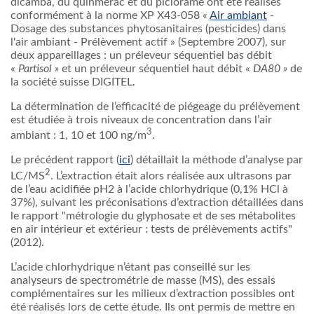
dicamba, du quinmérac et du piclorame ont été réalisés
conformément à la norme XP X43-058 «
Air ambiant
-
Dosage des substances phytosanitaires (pesticides) dans
l'air ambiant - Prélèvement actif » (Septembre 2007), sur
deux appareillages : un préleveur séquentiel bas débit
«
Partisol »
et un préleveur séquentiel haut débit «
DA80 »
de
la société suisse DIGITEL.
La détermination de l’efficacité de piégeage du prélèvement
est étudiée à trois niveaux de concentration dans l’air
3
ambiant : 1, 10 et 100 ng/m
.
Le précédent rapport (
ici
) détaillait la méthode d’analyse par
2
LC/MS
. L’extraction était alors réalisée aux ultrasons par
de l’eau acidifiée pH2 à l’acide chlorhydrique (0,1% HCl à
37%), suivant les préconisations d’extraction détaillées dans
le rapport "métrologie du glyphosate et de ses métabolites
en air intérieur et extérieur : tests de prélèvements actifs"
(2012).
L’acide chlorhydrique n’étant pas conseillé sur les
analyseurs de spectrométrie de masse (MS), des essais
complémentaires sur les milieux d’extraction possibles ont
été réalisés lors de cette étude. Ils ont permis de mettre en