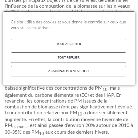
L’un des principaux objectifs de ce suivi est de déterminer
l’influence de la combustion de la biomasse sur les niveaux
de PM, cette source étant considérée comme l’une des
activités anthropiques les plus polluantes, en particulier en
Ce site utilise des cookies et vous donne le contrôle sur ceux que
vallée alpine. Un objectif complémentaire est d’évaluer le
vous souhaitez activer
lien entre l’évolution des concentrations en PM biomasse et
celle des concentrations en Hydrocarbures Aromatiques
Polycycliques (HAP).
TOUT ACCEPTER
Le présent rapport vise à analyser les évolutions
temporelles des concentrations de lévoglucosan, en tant
TOUT REFUSER
que traceur des PM issues de la combustion biomasse
(PM
), des fractions carbonées (carbone élémentaire
biomasse
PERSONNALISER MES CHOIX
et carbone organique) ainsi que des HAP au cours des dix
dernières années. Les résultats obtenus indiquent une
baisse significative des concentrations de PM
, mais
10
également du carbone élémentaire (EC) et des HAP. En
revanche, les concentrations de PM issues de la
combustion de biomasse n’ont pas significativement évolué.
Leur contribution relative aux PM
a donc sensiblement
10
augmenté. En effet, la contribution moyenne hivernale de
PM
est ainsi passée d’environ 20% autour de 2010 à
biomasse
30-35% des PM
aux cours des derniers hivers.
10