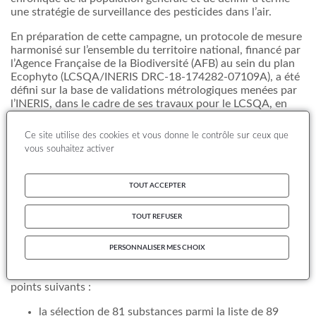
une stratégie de surveillance des pesticides dans l’air.
En préparation de cette campagne, un protocole de mesure
harmonisé sur l’ensemble du territoire national, financé par
l’Agence Française de la Biodiversité (AFB) au sein du plan
Ecophyto (LCSQA/INERIS DRC-18-174282-07109A), a été
défini sur la base de validations métrologiques menées par
l’INERIS, dans le cadre de ses travaux pour le LCSQA, en
lien avec deux associations agréées de surveillance de la
qualité de l'air (AASQA), Atmo Grand Est et Air PACA, et
Ce site utilise des cookies et vous donne le contrôle sur ceux que
des recommandations de l’Anses.
vous souhaitez activer
Cette note de synthèse reprend les éléments techniques
principaux de ce protocole harmonisé ainsi que le résultat
TOUT ACCEPTER
des échanges et travaux entre les partenaires mobilisés (de
décembre 2017 à juin 2018) pour cette campagne
TOUT REFUSER
exploratoire (AASQA, LCSQA/INERIS et
Anses
) qui ont
permis d’aboutir au protocole de mesure mis en œuvre dans
cette campagne (juin 2018 à juin 2019).
PERSONNALISER MES CHOIX
Les principaux éléments du protocole reposent sur les
points suivants :
la sélection de 81 substances parmi la liste de 89