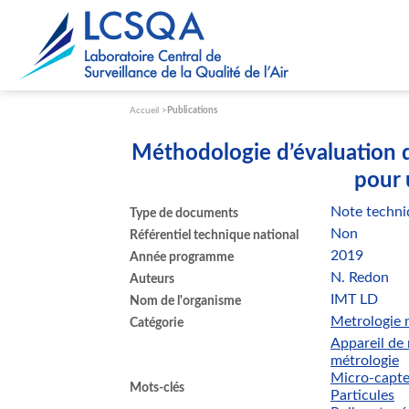
Paramétrer les cookies
Accueil
Publications
Méthodologie d’évaluation 
pour 
Note techni
Type de documents
Non
Référentiel technique national
2019
Année programme
N. Redon
Auteurs
IMT LD
Nom de l'organisme
Metrologie n
Catégorie
Appareil de
métrologie
Micro-capte
Mots-clés
Particules