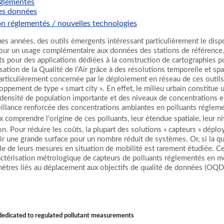
églementés
des données
on réglementés / nouvelles technologies
es années, des outils émergents intéressant particulièrement le dispos
r un usage complémentaire aux données des stations de référence. De
 pour des applications dédiées à la construction de cartographies pou
ation de la Qualité de l’Air grâce à des résolutions temporelle et spat
articulièrement concernée par le déploiement en réseau de ces outils
ppement de type « smart city ». En effet, le milieu urbain constitue un
ne densité de population importante et des niveaux de concentrations 
llance renforcée des concentrations ambiantes en polluants régleme
x comprendre l’origine de ces polluants, leur étendue spatiale, leur ni
n. Pour réduire les coûts, la plupart des solutions « capteurs » déplo
ir une grande surface pour un nombre réduit de systèmes. Or, si la q
le de leurs mesures en situation de mobilité est rarement étudiée. 
aractérisation métrologique de capteurs de polluants réglementés en m
mètres liés au déplacement aux objectifs de qualité de données (OQD
dedicated to regulated pollutant measurements