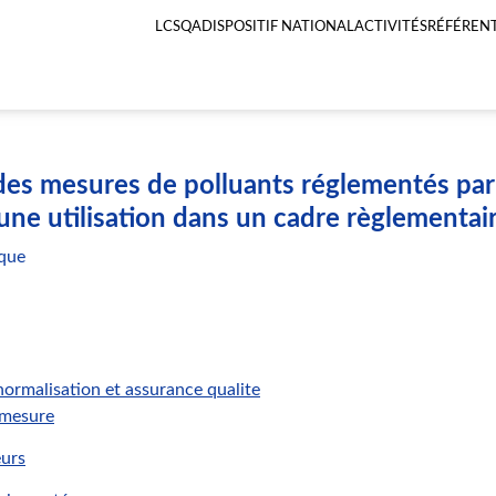
LCSQA
DISPOSITIF NATIONAL
ACTIVITÉS
RÉFÉRENT
Menu
principal
LCSQA
des mesures de polluants réglementés par
une utilisation dans un cadre règlementai
que
ormalisation et assurance qualite
 mesure
urs