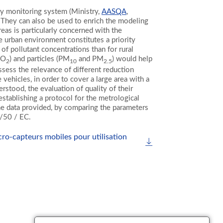
ity monitoring system (Ministry,
AASQA
,
. They can also be used to enrich the modeling
reas is particularly concerned with the
e urban environment constitutes a priority
 of pollutant concentrations than for rural
NO
) and particles (PM
and PM
) would help
2
10
2.5
assess the relevance of different reduction
vehicles, in order to cover a large area with a
stood, the evaluation of quality of their
establishing a protocol for the metrological
 the data provided, by comparing the parameters
8/50 / EC.
ro-capteurs mobiles pour utilisation