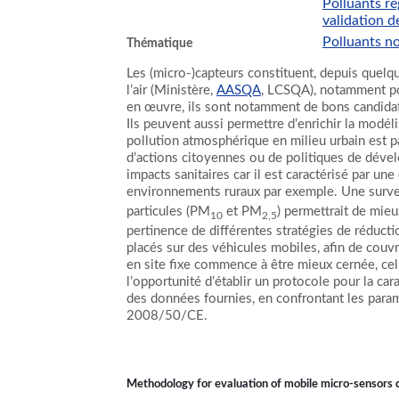
Polluants r
validation 
Polluants n
Thématique
Les (micro-)capteurs constituent, depuis quelqu
l’air (Ministère,
AASQA
, LCSQA), notamment pou
en œuvre, ils sont notamment de bons candidats
Ils peuvent aussi permettre d’enrichir la modélis
pollution atmosphérique en milieu urbain est p
d’actions citoyennes ou de politiques de dévelo
impacts sanitaires car il est caractérisé par u
environnements ruraux par exemple. Une survei
particules (PM
et PM
) permettrait de mieu
10
2,5
pertinence de différentes stratégies de réductio
placés sur des véhicules mobiles, afin de couvr
en site fixe commence à être mieux cernée, cel
l’opportunité d’établir un protocole pour la c
des données fournies, en confrontant les para
2008/50/CE.
Methodology for evaluation of mobile micro-sensors 