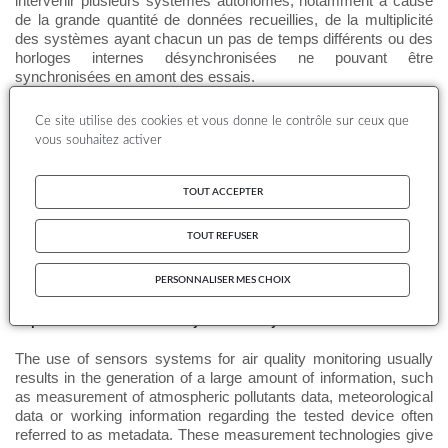
intervenir plusieurs systèmes autonomes, notamment à cause
de la grande quantité de données recueillies, de la multiplicité
des systèmes ayant chacun un pas de temps différents ou des
horloges internes désynchronisées ne pouvant être
synchronisées en amont des essais.
Suite à l'étude de faisabilité portant sur la mise au point d'un outil
Ce site utilise des cookies et vous donne le contrôle sur ceux que
permettant la synchronisation des données micro-capteurs , le
vous souhaitez activer
LCSQA a travaillé à la mise à disposition de ce premier outil via
un système d'authentification individuelle ou par catégorie
d'utilisateur ainsi qu’à l'ajout de nouvelles fonctionnalités,
TOUT ACCEPTER
notamment la possibilité de réaliser et manipuler des graphiques
temporels.
TOUT REFUSER
Contact : Spinelle Laurent -
laurent.spinelle@ineris.fr
PERSONNALISER MES CHOIX
Improvement of the sensor system data synchronisation tool
The use of sensors systems for air quality monitoring usually
results in the generation of a large amount of information, such
as measurement of atmospheric pollutants data, meteorological
data or working information regarding the tested device often
referred to as metadata. These measurement technologies give