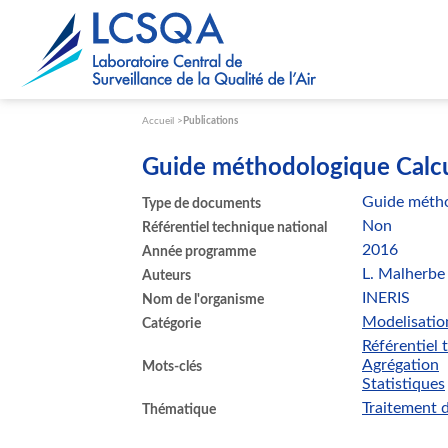
Paramétrer les cookies
Accueil
Publications
Guide méthodologique Calcul 
Guide méth
Type de documents
Non
Référentiel technique national
2016
Année programme
L. Malherbe
Auteurs
INERIS
Nom de l'organisme
Modelisatio
Catégorie
Référentiel 
Agrégation
Mots-clés
Statistiques
Traitement 
Thématique