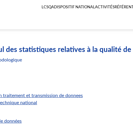
LCSQA
DISPOSITIF NATIONAL
ACTIVITÉS
RÉFÉRENT
Menu
principal
LCSQA
des statistiques relatives à la qualité de
odologique
n traitement et transmission de donnees
technique national
de données