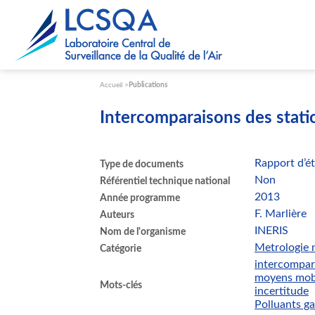
Paramétrer les cookies
Accueil
Publications
Intercomparaisons des stat
Rapport d’é
Type de documents
Non
Référentiel technique national
2013
Année programme
F. Marlière
Auteurs
INERIS
Nom de l'organisme
Metrologie n
Catégorie
intercompar
moyens mob
Mots-clés
incertitude
Polluants g