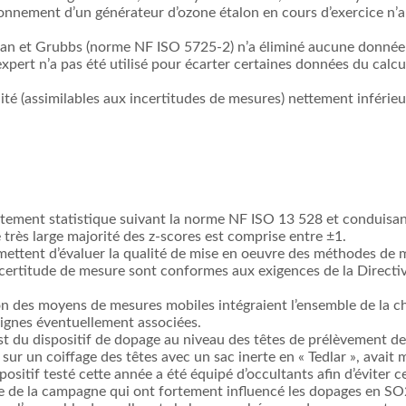
ionnement d’un générateur d’ozone étalon en cours d’exercice n’a
hran et Grubbs (norme NF ISO 5725-2) n’a éliminé aucune donnée 
xpert n’a pas été utilisé pour écarter certaines données du calcul
lité (assimilables aux incertitudes de mesures) nettement inférie
aitement statistique suivant la norme NF ISO 13 528 et conduisa
e très large majorité des z-scores est comprise entre ±1.
mettent d’évaluer la qualité de mise en oeuvre des méthodes de 
incertitude de mesure sont conformes aux exigences de la Direct
son des moyens de mesures mobiles intégraient l’ensemble de la 
 lignes éventuellement associées.
test du dispositif de dopage au niveau des têtes de prélèvement
 sur un coiffage des têtes avec un sac inerte en « Tedlar », avait 
spositif testé cette année a été équipé d’occultants afin d’éviter
te de la campagne qui ont fortement influencé les dopages en SO