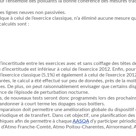
ur l’ensemble des polluants la bonne cohérence des mesures tradu
es lignes neuves non passivées.
ique à celui de l’exercice classique, n’a éliminé aucune mesure qu
alculés sont :
ncertitude entre les exercices avec et sans coiffage des têtes 
 d’incertitude est inférieur à celui de l’exercice 2012. Enfin, pour
 l’exercice classique (5,1%) et également à celui de l’exercice 2
rées, le calcul a été effectué sur peu de données, près de la moi
les. De plus, on peut raisonnablement envisager que certains disp
uence de l’épisode de perturbation nocturne.
s, de nouveaux tests seront donc programmés lors des prochain
’abandonner à court terme les dopages sous boitiers.
comparaison doit permettre une amélioration globale du dispositi
iodique et de transfert. Dans cet objectif, une planification des 
phiques afin de permettre à chaque
AASQA
d’y participer périodi
ation d’Atmo Franche-Comté, Atmo Poitou-Charentes, Airnormand,