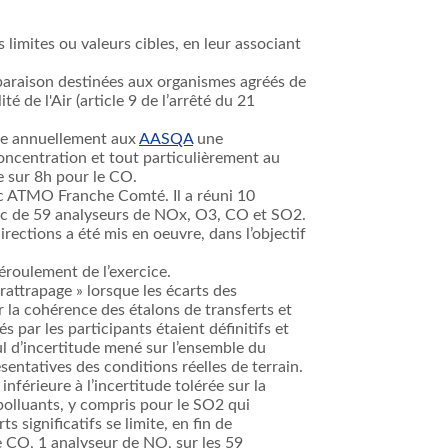
limites ou valeurs cibles, en leur associant
omparaison destinées aux organismes agréés de
é de l'Air (article 9 de l’arrêté du 21
ose annuellement aux
AASQA
une
ncentration et tout particulièrement au
e sur 8h pour le CO.
ec ATMO Franche Comté. Il a réuni 10
arc de 59 analyseurs de NOx, O3, CO et SO2.
ections a été mis en oeuvre, dans l’objectif
éroulement de l’exercice.
attrapage » lorsque les écarts des
er la cohérence des étalons de transferts et
 par les participants étaient définitifs et
ul d’incertitude mené sur l’ensemble du
entatives des conditions réelles de terrain.
nférieure à l’incertitude tolérée sur la
polluants, y compris pour le SO2 qui
significatifs se limite, en fin de
 CO, 1 analyseur de NO, sur les 59