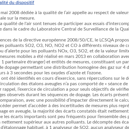
lité du dispositif
 2008 dédiée à la qualité de l’air appelle au respect de valeurs 
ale sur la mesure.
la qualité de l'air sont tenues de participer aux essais d'interc
ce dans le cadre du Laboratoire Central de Surveillance de la Qualit
 exigences de la directive européenne 2008/50/CE, le LCSQA prop
s polluants SO2, O3, NO, NO2 et CO à différents niveaux de co
ou d’alerte pour les polluants NOx, O3, SO2, et de la valeur limit
esures mobiles a été réalisé en mars 2013 en collaboration av
 1 partenaire étranger) et entités de mesures, constituant un p
e dopage permettant une distribution homogène des gaz sur 4 dir
rs à 3 secondes pour les oxydes d’azote et l’ozone.
nt été identifiés en cours d’exercice, sans répercutions sur le d
rculation des étalons aveugles n’a pas comporté de « séance de r
 rappel, l’exercice de circulation a pour seuls objectifs de vérifi
ages observés durant les séquences de dopage. Les écarts présentés
comparaison, avec une possibilité d’impacter directement le calc
céder permet d’accéder à des incertitudes de mesures plus représ
age en aveugle, la majorité des écarts constatés était nettement i
e les écarts importants sont peu fréquents pour l’ensemble des 
ettement supérieur aux autres polluants. Le décompte des écarts 
’étalonnage habituel, à 1 analyseur de SO2, aucun analyseur de