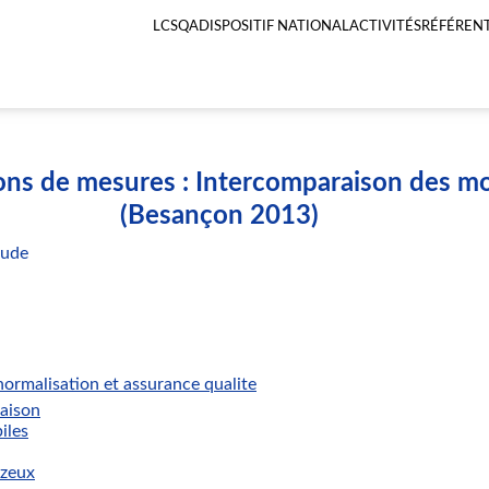
LCSQA
DISPOSITIF NATIONAL
ACTIVITÉS
RÉFÉRENT
Menu
principal
LCSQA
ions de mesures : Intercomparaison des m
(Besançon 2013)
tude
ormalisation et assurance qualite
aison
iles
azeux