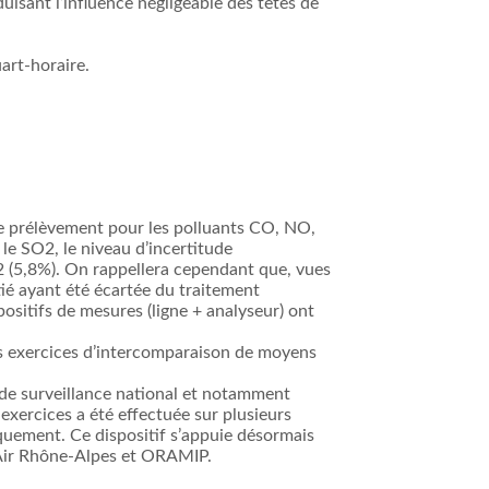
isant l’influence négligeable des têtes de
art-horaire.
de prélèvement pour les polluants CO, NO,
 le SO2, le niveau d’incertitude
012 (5,8%). On rappellera cependant que, vues
tié ayant été écartée du traitement
ositifs de mesures (ligne + analyseur) ont
s exercices d’intercomparaison de moyens
f de surveillance national et notamment
exercices a été effectuée sur plusieurs
quement. Ce dispositif s’appuie désormais
 Air Rhône-Alpes et ORAMIP.