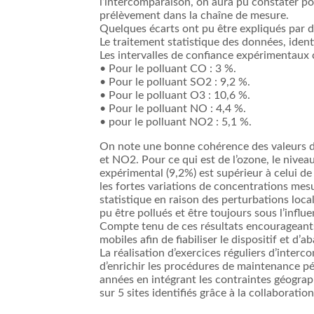
l‘intercomparaison, on aura pu constater po
prélèvement dans la chaîne de mesure.
Quelques écarts ont pu être expliqués par d
Le traitement statistique des données, ident
Les intervalles de confiance expérimentaux c
• Pour le polluant CO : 3 %.
• Pour le polluant SO2 : 9,2 %.
• Pour le polluant O3 : 10,6 %.
• Pour le polluant NO : 4,4 %.
• pour le polluant NO2 : 5,1 %.
On note une bonne cohérence des valeurs d’i
et NO2. Pour ce qui est de l’ozone, le niveau
expérimental (9,2%) est supérieur à celui de
les fortes variations de concentrations mesu
statistique en raison des perturbations loca
pu être pollués et être toujours sous l’infl
Compte tenu de ces résultats encourageant
mobiles afin de fiabiliser le dispositif et d
La réalisation d’exercices réguliers d’inter
d’enrichir les procédures de maintenance pér
années en intégrant les contraintes géogra
sur 5 sites identifiés grâce à la collabor