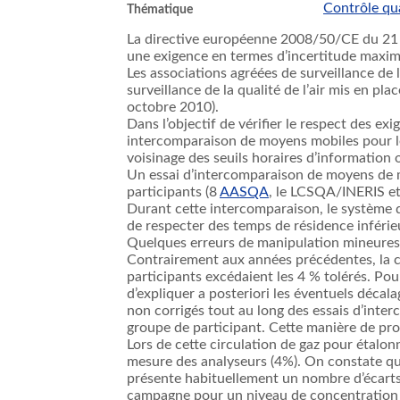
Contrôle qua
Thématique
La directive européenne 2008/50/CE du 21 mai
une exigence en termes d’incertitude maxim
Les associations agréées de surveillance de 
surveillance de la qualité de l’air mis en pla
octobre 2010).
Dans l’objectif de vérifier le respect des
intercomparaison de moyens mobiles pour le
voisinage des seuils horaires d’information 
Un essai d’intercomparaison de moyens de m
participants (8
AASQA
, le LCSQA/INERIS et
Durant cette intercomparaison, le système d
de respecter des temps de résidence inférieu
Quelques erreurs de manipulation mineures o
Contrairement aux années précédentes, la ci
participants excédaient les 4 % tolérés. Pour
d’expliquer a posteriori les éventuels décal
non corrigés tout au long des essais d’inter
groupe de participant. Cette manière de pro
Lors de cette circulation de gaz pour étalonn
mesure des analyseurs (4%). On constate qu
présente habituellement un nombre d’écarts n
campagne pour un niveau de concentration d