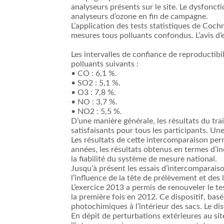
analyseurs présents sur le site. Le dysfonct
analyseurs d’ozone en fin de campagne.
L’application des tests statistiques de Coc
mesures tous polluants confondus. L’avis d’e
Les intervalles de confiance de reproductibi
polluants suivants :
• CO : 6,1 %.
• SO2 : 5,1 %.
• O3 : 7,8 %.
• NO : 3,7 %.
• NO2 : 5,5 %.
D’une manière générale, les résultats du tr
satisfaisants pour tous les participants. Un
Les résultats de cette intercomparaison per
années, les résultats obtenus en termes d’
la fiabilité du système de mesure national.
Jusqu’à présent les essais d’intercomparai
l’influence de la tête de prélèvement et des
L’exercice 2013 a permis de renouveler le 
la première fois en 2012. Ce dispositif, basé
photochimiques à l’intérieur des sacs. Le di
En dépit de perturbations extérieures au si