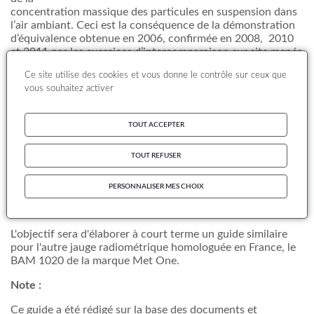
concentration massique des particules en suspension dans
l’air ambiant. Ceci est la conséquence de la démonstration
d’équivalence obtenue en 2006, confirmée en 2008, 2010
et 2011 par les exercices d’intercomparaison sur site menés
par le LCSQA.
Ce site utilise des cookies et vous donne le contrôle sur ceux que
Concernant la jauge bêta, le système centralisé de gestion
vous souhaitez activer
administrative des sources radioactives mis en place depuis
2010 a facilité les démarches administratives pour les
AASQA
.
TOUT ACCEPTER
Compte tenu du redéploiement technique en vue de
respecter l’échéance de 2013 fixée par la Directive
TOUT REFUSER
n°2008/50/CE sur la conformité des techniques de mesure,
des
AASQA
ont adopté cette technique ou envisagent de le
PERSONNALISER MES CHOIX
faire.
L'objectif sera d'élaborer à court terme un guide similaire
pour l'autre jauge radiométrique homologuée en France, le
BAM 1020 de la marque Met One.
Note :
Ce guide a été rédigé sur la base des documents et