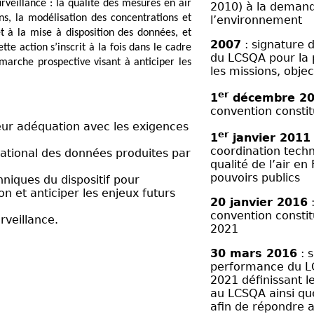
urveillance : la qualité des mesures en
air
2010) à la demand
ns, la modélisation des concentrations et
l’environnement
et à la mise à disposition des données, et
2007
: signature d
te action s’inscrit à la fois dans le cadre
du LCSQA pour la 
arche prospective visant à anticiper les
les missions, objec
er
1
décembre 2
convention constit
 leur adéquation avec les exigences
er
1
janvier 2011
coordination techn
 national des données produites par
qualité de l’air e
pouvoirs publics
hniques du dispositif pour
 et anticiper les enjeux futurs
20 janvier 2016
:
convention constit
rveillance.
2021
30 mars 2016
: 
performance du L
2021 définissant le
au LCSQA ainsi que
afin de répondre a