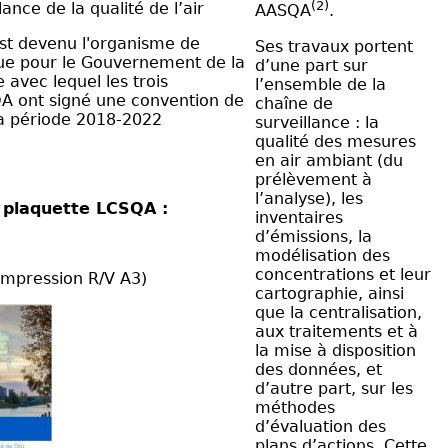
(2)
lance de la qualité de l’air
AASQA
.
st devenu l'organisme de
Ses travaux portent
ue pour le Gouvernement de la
d’une part sur
 avec lequel les trois
l’ensemble de la
 ont signé une convention de
chaîne de
la période 2018-2022
surveillance : la
qualité des mesures
en
air ambiant
(du
prélèvement à
l’analyse), les
a plaquette LCSQA :
inventaires
d’émissions, la
modélisation des
concentrations et leur
impression R/V A3)
cartographie, ainsi
que la centralisation,
aux traitements et à
la mise à disposition
des données, et
d’autre part, sur les
méthodes
d’évaluation des
plans d’actions. Cette