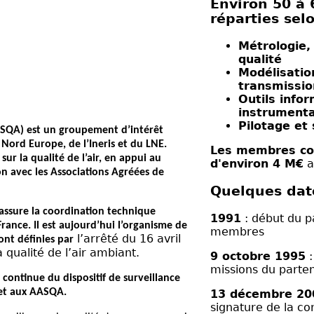
Environ 50 à 
réparties sel
Métrologie,
qualité
Modélisatio
transmissi
Outils info
instrumenta
Pilotage et 
(LCSQA) est un groupement d’intérêt
T Nord Europe, de l’Ineris et du
LNE
.
Les membres co
ur la qualité de l’air, en appui au
d'environ 4 M€
a
on avec les Associations Agréées de
Quelques dat
assure la coordination technique
1991
: début du pa
 France. Il est aujourd’hui l’organisme de
membres
l’
arrêté du 16 avril
ont définies par
a qualité de l’air ambiant
.
9 octobre 1995
:
missions du parten
 continue du dispositif de surveillance
 et aux
AASQA
.
13 décembre 20
signature de la co