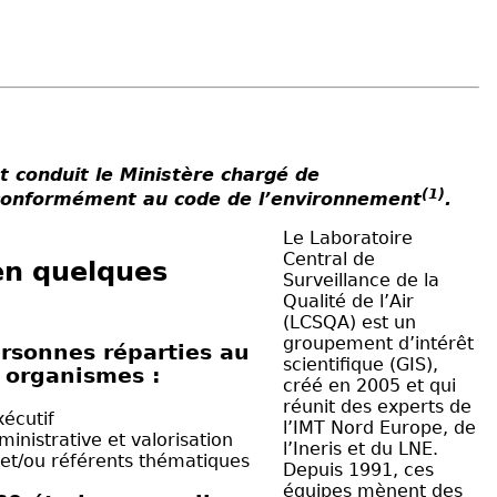
t conduit le Ministère chargé de
(1)
nt conformément au code de l’environnement
.
Le Laboratoire
Central de
en quelques
Surveillance de la
Qualité de l’Air
(LCSQA) est un
groupement d’intérêt
rsonnes réparties au
scientifique (GIS),
s organismes :
créé en 2005 et qui
réunit des experts de
xécutif
l’IMT Nord Europe, de
inistrative et valorisation
l’Ineris et du
LNE
.
 et/ou référents thématiques
Depuis 1991, ces
équipes mènent des