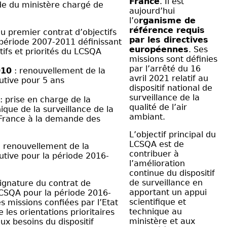
France
. Il est
e du ministère chargé de
aujourd’hui
l’o
rganisme de
référence requis
u premier contrat d’objectifs
par les directives
période 2007-2011 définissant
européennes
. Ses
tifs et priorités du LCSQA
missions sont définies
par l’arrêté du 16
010
: renouvellement de la
avril 2021 relatif au
utive pour 5 ans
dispositif national de
surveillance de la
: prise en charge de la
qualité de l’air
ique de la surveillance de la
ambiant.
n France à la demande des
L’objectif principal du
LCSQA est de
 renouvellement de la
contribuer à
utive pour la période 2016-
l’amélioration
continue du dispositif
de surveillance en
signature du contrat de
apportant un appui
CSQA pour la période 2016-
scientifique et
s missions confiées par l’Etat
technique au
 les orientations prioritaires
ministère et aux
ux besoins du dispositif