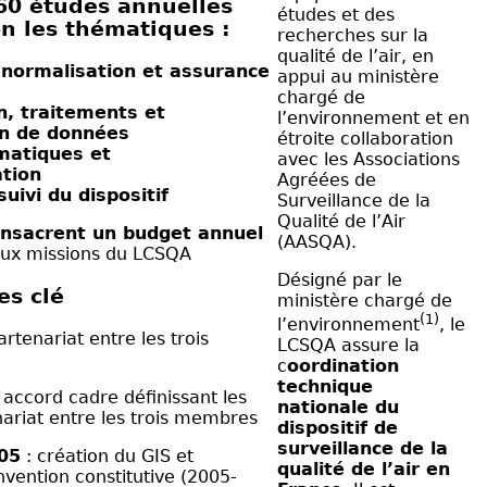
60 études annuelles
études et des
on les thématiques :
recherches sur la
qualité de l’air, en
 normalisation et assurance
appui au ministère
chargé de
n, traitements et
l’environnement et en
on de données
étroite collaboration
rmatiques et
avec les Associations
tion
Agréées de
suivi du dispositif
Surveillance de la
Qualité de l’Air
nsacrent un budget annuel
(AASQA).
ux missions du LCSQA
Désigné par le
es clé
ministère chargé de
(1)
l’environnement
, le
rtenariat entre les trois
LCSQA assure la
c
oordination
technique
 accord cadre définissant les
nationale du
ariat entre les trois membres
dispositif de
surveillance de la
05
: création du GIS et
qualité de l’air en
nvention constitutive (2005-