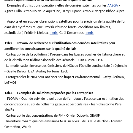
acteurs opérationnels de la surveillance de la qualité de l’air
Exemples d’utilisations opérationnelles de données satellites par les
AASQA
-
Agnès Hulin, Atmo Nouvelle Aquitaine, Harry Dupont, Atmo Auvergne Rhône-Alpes
Apports et enjeux des observations satellites pour la prévision de la qualité de l’air
dans des systèmes tel que Prev’air (feux de forêts, conditions aux limites,
assimilation) Frédérik Meleux,
Ineris
, Gaël Descombes,
Ineris
11h30 Travaux de recherche sur l’utilisation des données satellitaires pour
améliorer les connaissances sur la qualité de l’air
Cartographie de la pollution à l'ozone dans les basses couches de l’atmosphère et
de la distribution tridimensionnelle des aérosols - Juan Cuesta, LISA
La modélisation inverse des émissions de NOx de l’échelle continentale à régionale
- Gaëlle Dufour, LISA, Audrey Fortems, LSCE
Cartographier le NH3 pour analyser son impact environnemental - Cathy Clerbaux,
LATMOS
13h30 Exemples de solutions proposées par les entreprises
FLORIA – Outil de suivi de la pollution de l’air depuis l’espace par estimation des
concentrations au sol de polluants gazeux et particulaires - Jean-Christophe Péré,
Thalès
Cartographie des concentrations de PM - Olivier Dubovik, GRASP
Inventaire dynamique des émissions NOX au niveau de la ville de Nice - Lorenzo
Costantino, WaltR