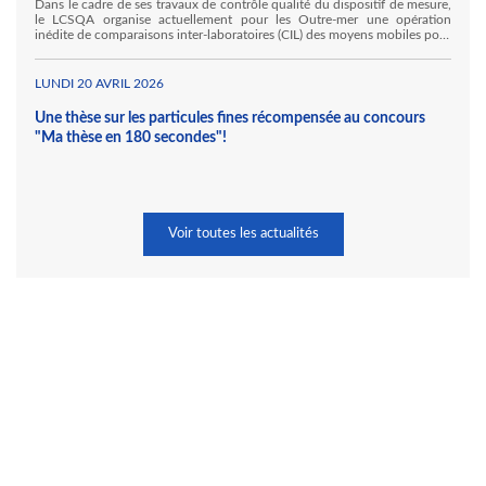
Dans le cadre de ses travaux de contrôle qualité du dispositif de mesure,
le LCSQA organise actuellement pour les Outre-mer une opération
inédite de comparaisons inter-laboratoires (CIL) des moyens mobiles pour
la mesure des gaz inorganiques. Ainsi, Atmo Réunion accueille, au sein
de ses locaux à Sainte Marie, Hawa Mayotte et l'Ineris au titre de ses
travaux pour le LCSQA.
LUNDI 20 AVRIL 2026
Une thèse sur les particules fines récompensée au concours
"Ma thèse en 180 secondes"!
Voir toutes les actualités