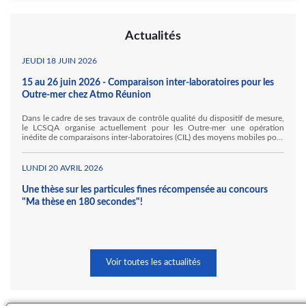
Actualités
JEUDI 18 JUIN 2026
15 au 26 juin 2026 - Comparaison inter-laboratoires pour les
Outre-mer chez Atmo Réunion
Dans le cadre de ses travaux de contrôle qualité du dispositif de mesure,
le LCSQA organise actuellement pour les Outre-mer une opération
inédite de comparaisons inter-laboratoires (CIL) des moyens mobiles pour
la mesure des gaz inorganiques. Ainsi, Atmo Réunion accueille, au sein
de ses locaux à Sainte Marie, Hawa Mayotte et l'Ineris au titre de ses
travaux pour le LCSQA.
LUNDI 20 AVRIL 2026
Une thèse sur les particules fines récompensée au concours
"Ma thèse en 180 secondes"!
Voir toutes les actualités