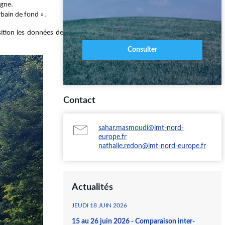
agne.
rbain de fond ».
sition les données de
Consulter
Contact
sahar.masmoudi@imt-nord-
europe.fr
nathalie.redon@imt-nord-europe.fr
Actualités
JEUDI 18 JUIN 2026
15 au 26 juin 2026 - Comparaison inter-