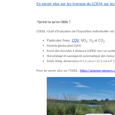
En savoir plus sur les travaux du LCSQA sur le
*Qu’est-ce qu’un OEEIL ?
L’OEEIL -Outil d’Evaluation de l’Exposition Individuelle- e
Particules
fines,
COV
, NO
, O
et CO
2
3
2
Module géolocalisé (GPS)
Envoi des données à distance (GPRS) vers un systè
Horodatage et sauvegarde automatique des mesure
Poids 400g, dimensions H 5,5 cm x l 11,5 cm x P 
Pour en savoir plus sur l'OEEIL :
https://anemon-sensors.