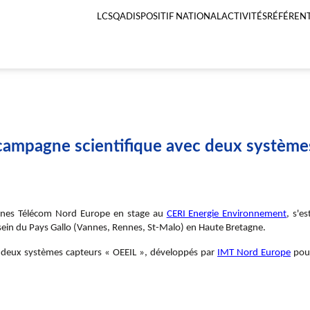
LCSQA
DISPOSITIF NATIONAL
ACTIVITÉS
RÉFÉRENT
Menu
principal
LCSQA
 campagne scientifique avec deux système
t Mines Télécom Nord Europe en stage au
CERI Energie Environnement
, s'e
ein du Pays Gallo (Vannes, Rennes, St-Malo) en Haute Bretagne.
de deux systèmes capteurs « OEEIL », développés par
IMT Nord Europe
pour