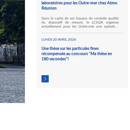
laboratoires pour les Outre-mer chez Atmo
Réunion
Dans le cadre de ses travaux de contrôle qualité
du dispositif de mesure, le LCSQA organise
actuellement pour les Outre-mer une opération
inédite de comparaisons inter-laboratoires (CIL)
des moyens mobiles pour la mesure des gaz
inorganiques. Ainsi, Atmo Réunion accueille, au
LUNDI 20 AVRIL 2026
sein de ses locaux à Sainte Marie, Hawa Mayotte
et l'Ineris au titre de ses travaux pour le LCSQA.
Une thèse sur les particules fines
récompensée au concours "Ma thèse en
180 secondes"!