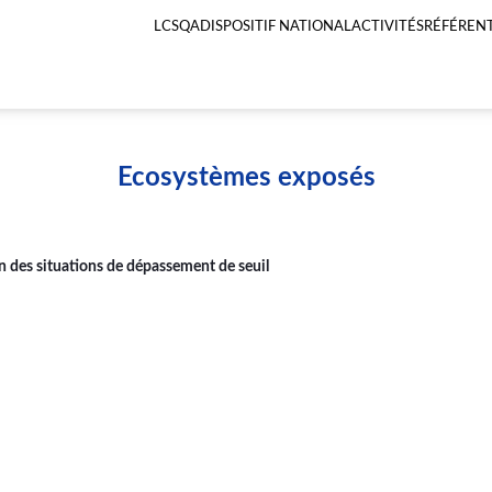
LCSQA
DISPOSITIF NATIONAL
ACTIVITÉS
RÉFÉRENT
Menu
principal
LCSQA
Ecosystèmes exposés
n des situations de dépassement de seuil