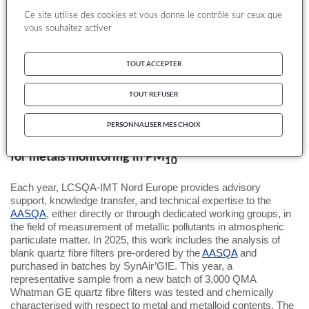
métalloïdes. Le lot testé a pu être validé car les teneurs des 4
Ce site utilise des cookies et vous donne le contrôle sur ceux que
métaux réglementés mesurés sur les filtres vierges testés
vous souhaitez activer
étaient du même niveau que les lots des années précédentes.
Les filtres de différents lots représentant un total de 1 025 filtres
quartz ont ensuite été envoyés à cinq
AASQA
en fonction de
TOUT ACCEPTER
leurs besoins durant l’année 2025
.
TOUT REFUSER
PERSONNALISER MES CHOIX
Quality check and technology watch of filters used
for metals monitoring in PM
10
Each year, LCSQA-IMT Nord Europe provides advisory
support, knowledge transfer, and technical expertise to the
AASQA
, either directly or through dedicated working groups, in
the field of measurement of metallic pollutants in atmospheric
particulate matter. In 2025, this work includes the analysis of
blank quartz fibre filters pre-ordered by the
AASQA
and
purchased in batches by SynAir’GIE. This year, a
representative sample from a new batch of 3,000 QMA
Whatman GE quartz fibre filters was tested and chemically
characterised with respect to metal and metalloid contents. The