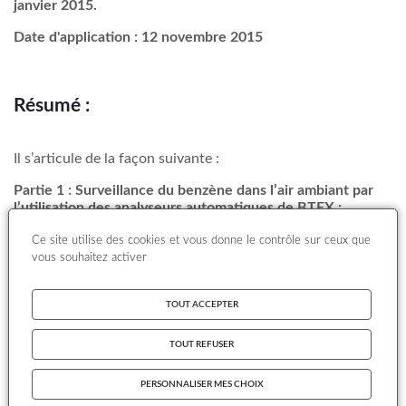
janvier 2015.
Date d'application : 12 novembre 2015
Résumé :
Il s’articule de la façon suivante :
Partie 1 : Surveillance du benzène dans l’air ambiant par
l’utilisation des analyseurs automatiques de BTEX :
Les mises à jour concernent :
Ce site utilise des cookies et vous donne le contrôle sur ceux que
vous souhaitez activer
les évolutions apportées par le projet de norme PR NF
EN 14662-3 (sept. 2013) [2] ;
la liste des appareils homologués pour la surveillance
TOUT ACCEPTER
du benzène ;
le rendu des résultats.
TOUT REFUSER
Partie 2 : Surveillance du benzène dans l’air ambiant par
PERSONNALISER MES CHOIX
l’utilisation de tube rempli de Carbopack X et d’un