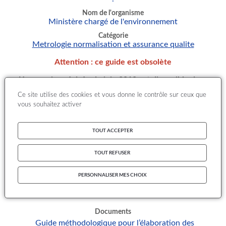
Nom de l'organisme
Ministère chargé de l'environnement
Catégorie
Metrologie normalisation et assurance qualite
Attention : ce guide est obsolète
Une version révisée de juin 2018 est disponible dans
l'espace documentaire (rubrique Référentiel technique
Ce site utilise des cookies et vous donne le contrôle sur ceux que
national)
vous souhaitez activer
Télécharger le Guide méthodologique 2018 pour
l’élaboration des inventaires territoriaux des émissions
TOUT ACCEPTER
atmosphériques
TOUT REFUSER
PERSONNALISER MES CHOIX
PCIT
, 2012
Documents
Guide méthodologique pour l’élaboration des