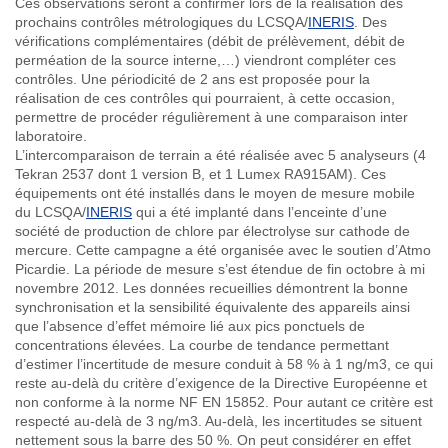
Ces
observations
seront
à
confirmer
lors
de la
réalisation
des
prochains
contrôles
métrologiques
du
LCSQA
/
INERIS
. Des
vérifications
complémentaires
(
débit
de
prélèvement
,
débit
de
perméation
de la source interne,…)
viendront
compléter
ces
contrôles
.
Une
périodicité
de 2
ans
est
proposée
pour la
réalisation
de
ces
contrôles
qui
pourraient
,
à
cette
occasion,
permettre
de
procéder
régulièrement
à
une
comparaison
inter
laboratoire
.
L’intercomparaison
de terrain a
été
réalisée
avec
5
analyseurs
(4
Tekran
2537
dont
1 version B, et 1
Lumex
RA915AM
).
Ces
équipements
ont
été
installés
dans
le
moyen
de
mesure
mobile
du
LCSQA
/
INERIS
qui a
été
implanté
dans
l’enceinte
d’une
société
de production de
chlore
par
électrolyse
sur
cathode de
mercure
.
Cette
campagne
a
été
organisée
avec
le
soutien
d’Atmo
Picardie
. La
période
de
mesure
s’est
étendue
de fin
octobre
à
mi
novembre
2012. Les
données
recueillies
démontrent
la
bonne
synchronisation
et la
sensibilité
équivalente
des
appareils
ainsi
que
l’absence
d’effet
mémoire
lié
aux
pics
ponctuels
de
concentrations
élevées
. La
courbe
de
tendance
permettant
d’estimer
l’incertitude
de
mesure
conduit
à
58 %
à
1
ng
/
m3
,
ce
qui
reste
au-delà
du
critère
d’exigence
de la Directive
Européenne
et
non
conforme
à
la
norme
NF EN 15852. Pour
autant
ce
critère
est
respecté
au-delà
de 3
ng
/
m3
.
Au-delà
, les
incertitudes
se
situent
nettement
sous
la barre des 50 %. On
peut
considérer
en
effet