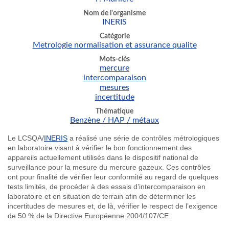
Nom de l'organisme
INERIS
Catégorie
Metrologie normalisation et assurance qualite
Mots-clés
mercure
intercomparaison
mesures
incertitude
Thématique
Benzène / HAP / métaux
Le
LCSQA
/
INERIS
a
réalisé
une
série
de
contrôles
métrologiques
en
laboratoire
visant
à
vérifier
le bon
fonctionnement
des
appareils
actuellement
utilisés
dans
le
dispositif
national de
surveillance pour la
mesure
du
mercure
gazeux
.
Ces
contrôles
ont
pour
finalité
de
vérifier
leur
conformité
au regard de
quelques
tests
limités
, de
procéder
à
des
essais
d’intercomparaison
en
laboratoire
et en situation de terrain
afin
de
déterminer
les
incertitudes
de
mesures
et, de
là
,
vérifier
le respect de
l’exigence
de 50 % de la Directive
Européenne
2004/107/CE.