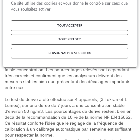
Ce site utilise des cookies et vous donne le contrôle sur ceux que
13528,
utilisées
dans
le
cas
des
exercices
de
comparaison
vous souhaitez activer
interlaboratoires
. Le
niveau
de
l’incertitude
de
mesure
est
élevé
quel
que
soit
le
niveau
de concentration et ne
satisfait
le
critère
d’incertitude
de 50 % de la Directive
européenne
2004/107/CE
TOUT ACCEPTER
que
pour les concentrations
supérieures
à
100
ng
/
m3
environ,
ce
qui ne correspond pas
à
la
norme
NF EN 15852 qui
mentionne
50%
d’incertitude
à
1
ng
/
m3
.
TOUT REFUSER
L’examen
de la
répétabilité
a
été
mené
à
une
concentration
proche
du
zéro
(5,67
ng
/
m3
) et
à
une
concentration
élevée
(219
PERSONNALISER MES CHOIX
ng
/
m3
). A forte concentration, la
répétabilité
est
particulièrement
homogène
entre
les
analyseurs
et
meilleure
(% plus
faible
)
qu’à
faible
concentration. Les
pourcentages
relevés
sont
cependant
très
corrects et
confirment
que
les
analyseurs
délivrent
des
mesures
stables
bien
que
présentant
des
décalages
importants
entre
eux
.
Le test de
dérive
a
été
effectué
sur
4
appareils
, (3
Tekran
et 1
Lumex
),
sur
une
durée
de 7
jours
à
une
concentration stable
d’environ
50
ng
/
m3
. Les
pourcentages
de
dérive
restent
bien
en
deçà
de la
recommandation
de 10 % de la
norme
NF EN 15852.
Ce
résultat
conforte
l’idée
que
le
réglage
de la
fréquence
de
calibration
à
un
calibrage
automatique
par
semaine
est
suffisant
pour respecter la
norme
.