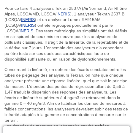
Pour
ce
faire 4
analyseurs
Tekran
2537A
(
AirNormand
, Air
Rhône
Alpes
,
LCSQA
/MD,
LCSQA
/
INERIS
), 1
analyseur
Tekran
2537 B
(
LCSQA
/
INERIS
) et un
analyseur
Lumex
RA915AM
(
LCSQA
/
INERIS
)
ont
été
regroupés
ponctuellement
par le
LCSQA
/
INERIS
. Des tests
métrologiques
simplifiés
ont
été
définis
en
s’inspirant
de
ceux
mis
en oeuvre pour les
analyseurs
de
polluants
classiques
. Il
s’agit
de la
linéarité
, de la
répétabilité
et de
la
dérive
sur
7
jours
.
L’ensemble
des
analyseurs
n’a
cependant
pu
être
testé
sur
ces
quelques
caractéristiques
faute
de
disponibilité
suffisante
ou
en raison de
dysfonctionnements
.
Concernant
la
linéarité
, en
dehors
des
écarts
constatés
entre
les
tubes de
piégeage
des
analyseurs
Tekran
, on note
que
chaque
analyseur
présente
une
réponse
linéaire
,
quel
que
soit
le
principe
de
mesure
.
L’étendue
des
pentes
de
régression
allant
de 0,56
à
1,47
traduit
la dispersion des
réponses
des
analyseurs
. Les
écarts
de
linéarité
supérieurs
à
4
ng
/
m3
se
retrouvent
dans
la
gamme
0 – 40
ng
/
m3
.
Afin
de
fiabiliser
les
donnée
de
mesures
à
faibles
concentrations, les
analyseurs
devraient
subir
des tests de
linéarité
adaptés
à
la
gamme
de concentrations
à
mesurer
sur
le
terrain.
Les
données
de
mesures
en
laboratoire
ont
été
traitées
statistiquement
selon
les
normes
NF ISO 5725-2 et NF ISO