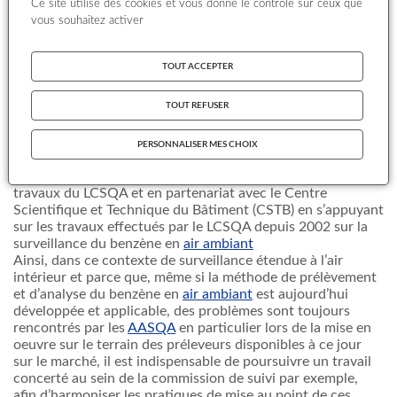
Ce site utilise des cookies et vous donne le contrôle sur ceux que
et de réunions d’échanges et la rédaction de guides
vous souhaitez activer
d’application pratique et technique à destination des
AASQA
.
Rappelons qu’aujourd’hui la surveillance du benzène
TOUT ACCEPTER
s’élargit à l’air intérieur. En effet, suite au Grenelle de
l’Environnement, le principe de surveillance de la qualité de
TOUT REFUSER
l’air intérieur dans les ERP, Etablissements Recevant du
Public, a été acté (engagement numéro 152). Dans ce
contexte, des protocoles de mesure du benzène dans les
PERSONNALISER MES CHOIX
lieux scolaires et d’accueil de la petite enfance ont été
élaborés, au cours de l’année 2008, dans le cadre des
travaux du LCSQA et en partenariat avec le Centre
Scientifique et Technique du Bâtiment (CSTB) en s’appuyant
sur les travaux effectués par le LCSQA depuis 2002 sur la
surveillance du benzène en
air ambiant
Ainsi, dans ce contexte de surveillance étendue à l’air
intérieur et parce que, même si la méthode de prélèvement
et d’analyse du benzène en
air ambiant
est aujourd’hui
développée et applicable, des problèmes sont toujours
rencontrés par les
AASQA
en particulier lors de la mise en
oeuvre sur le terrain des préleveurs disponibles à ce jour
sur le marché, il est indispensable de poursuivre un travail
concerté au sein de la commission de suivi par exemple,
afin d’harmoniser les pratiques de mise au point de ces