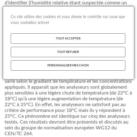
d’identifier (l’humidité relative étant suspectée comme un
possible facteur explicatif).
Ce site utilise des cookies et vous donne le contrôle sur ceux que
La présente étude réalisée en 2011 a permis d’étudier le
vous souhaitez activer
comportement d’analyseurs d’ozone sur une gamme de
température allant de 18°C à 25°C et d’observer l’effet de
l’humidité de l’air ambiant sur le test de la dérive à court
TOUT ACCEPTER
terme.
TOUT REFUSER
Six analyseurs d’ozone ont été testés : 2 analyseurs TEI
génération c, 2 analyseurs TEI génération i, 1 analyseur
Environnement SA génération 1M et 1 analyseur API 400E.
PERSONNALISER MES CHOIX
Les résultats indiquent une influence de la température qui
varie selon le gradient de température et les concentrations
appliqués. Il apparait que les analyseurs sont globalement
plus sensibles à une légère chute de température (de 22°C à
18°C) qu’à une légère augmentation de température (de
22°C à 25°C). En effet, les analyseurs ne satisfont pas au
critère de performance pour 18°C mais ils y répondent à
25°C. Ce phénomène est identique sur cinq des analyseurs
testés. Ces résultats devront être présentés et discutés au
sein du groupe de normalisation européen WG12 du
CEN/TC 264.