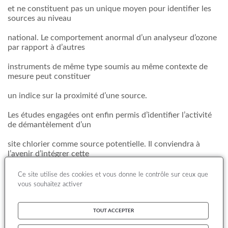
et ne constituent pas un unique moyen pour identifier les
sources au niveau
national. Le comportement anormal d’un analyseur d’ozone
par rapport à d’autres
instruments de même type soumis au même contexte de
mesure peut constituer
un indice sur la proximité d’une source.
Les études engagées ont enfin permis d’identifier l’activité
de démantèlement d’un
site chlorier comme source potentielle. Il conviendra à
l’avenir d’intégrer cette
information dans la perspective de la mutation
Ce site utilise des cookies et vous donne le contrôle sur ceux que
technologique prochaine des sites
vous souhaitez activer
chloriers vers le procédé à membrane.
L’ensemble de ces éléments de réflexion, associés aux
exigences de la
TOUT ACCEPTER
4ème Directive-fille et des normes EN 15852 et EN 15853,