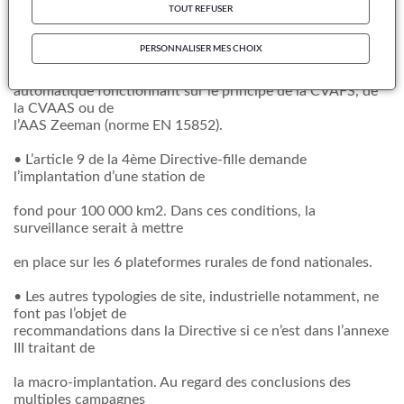
nous conduisent aux
TOUT REFUSER
recommandations ci-dessous :
PERSONNALISER MES CHOIX
• La surveillance du mercure doit mettre en oeuvre un
système de mesure
automatique fonctionnant sur le principe de la CVAFS, de
la CVAAS ou de
l’AAS Zeeman (norme EN 15852).
• L’article 9 de la 4ème Directive-fille demande
l’implantation d’une station de
fond pour 100 000 km2. Dans ces conditions, la
surveillance serait à mettre
en place sur les 6 plateformes rurales de fond nationales.
• Les autres typologies de site, industrielle notamment, ne
font pas l’objet de
recommandations dans la Directive si ce n’est dans l’annexe
III traitant de
la macro-implantation. Au regard des conclusions des
multiples campagnes