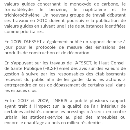
valeurs
guides
concernant
le
monoxyde
de
carbone
, le
formaldéhyde
, le
benzène
, le
naphtalène
et le
trichloroéthylène
. Un nouveau
groupe
de travail
débutant
ses
travaux
en 2010
doivent
poursuivre
la publication de
valeurs
guides en
suivant
une
liste
de substances
identifiées
comme
prioritaires
.
En 2009,
l’AFSSET
a
également
publié
un rapport de
mise
à
jour pour le
protocole
de
mesure
des
émissions
des
produits
de construction et de
décoration
.
En
s’appuyant
sur
les
travaux
de
l’AFSSET
, le
Haut
Conseil
de
Santé
Publique
(
HCSP
)
émet
des
avis
sur
des
valeurs
de
gestion
à
suivre
par les
responsables
des
établissements
recevant
du public
afin
de les guider
dans
les actions
à
entreprendre
en
cas
de
dépassement
de
certains
seuil
dans
les
espaces
clos
.
Entre
2007 et 2009,
l’INERIS
a
publié
plusieurs
rapport
ayant
trait
à
l’impact
sur
la
qualité
de
l’air
intérieur
de
certaines
activités
comme
les pressings «
à
sec » en
centre
urbain
, les stations-service au pied des
immeubles
ou
encore le
chauffage
au bois en milieu
résidentiel
.