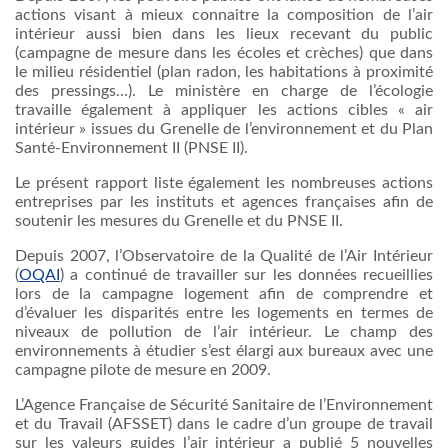
actions
visant
à
mieux
connaitre
la composition de
l’air
intérieur
aussi
bien
dans
les
lieux
recevant
du public
(
campagne
de
mesure
dans
les
écoles
et
crèches
)
que
dans
le milieu
résidentiel
(plan radon, les habitations
à
proximité
des pressings…). Le
ministère
en charge de
l’écologie
travaille
également
à
appliquer
les actions
cibles
« air
intérieur
» issues du
Grenelle
de
l’environnement
et du Plan
Santé-Environnement
II (
PNSE
II).
Le
présent
rapport
liste
également
les
nombreuses
actions
entreprises
par les
instituts
et
agences
françaises
afin
de
soutenir
les
mesures
du
Grenelle
et du
PNSE
II.
Depuis
2007,
l’Observatoire
de la
Qualité
de
l’Air
Intérieur
(
OQAI
) a
continué
de
travailler
sur
les
données
recueillies
lors
de la
campagne
logement
afin
de
comprendre
et
d’évaluer
les
disparités
entre
les
logements
en
termes
de
niveaux
de pollution de
l’air
intérieur
. Le champ des
environnements
à
étudier
s’est
élargi
aux
bureaux
avec
une
campagne
pilote
de
mesure
en 2009.
L’Agence
Française
de
Sécurité
Sanitaire
de
l’Environnement
et du Travail (
AFSSET
)
dans
le cadre
d’un
groupe
de travail
sur
les
valeurs
guides
l’air
intérieur
a
publié
5
nouvelles