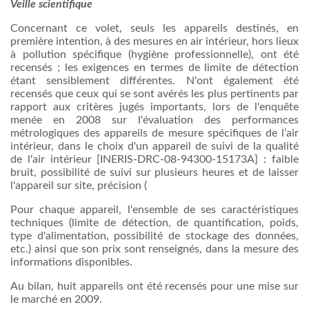
Veille
scientifique
Concernant
ce
volet, seuls les
appareils
destinés, en
première intention,
à
des
mesures
en air
intérieur
, hors
lieux
à
pollution spécifique (hygiène professionnelle),
ont
été
recensés ; les exigences en
termes
de limite de détection
étant sensiblement différentes. N'ont
également
été
recensés
que
ceux qui se
sont
avérés les plus pertinents par
rapport aux critères jugés importants,
lors
de l'enquête
menée en 2008
sur
l'évaluation des performances
métrologiques des
appareils
de
mesure
spécifiques de
l’air
intérieur
,
dans
le choix d'un appareil de suivi de la
qualité
de l'air
intérieur
[INERIS-DRC-08-94300-15173A] : faible
bruit, possibilité de suivi
sur
plusieurs
heures et de laisser
l'appareil
sur
site, précision (
Pour chaque appareil, l'ensemble de
ses
caractéristiques
techniques (limite de détection, de quantification, poids,
type d'alimentation, possibilité de stockage des
données
,
etc.)
ainsi
que
son prix
sont
renseignés,
dans
la
mesure
des
informations disponibles.
Au bilan, huit
appareils
ont
été
recensés pour
une
mise
sur
le marché en 2009.