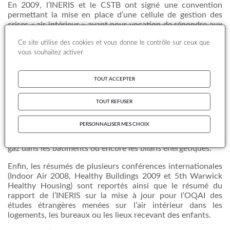
En 2009,
l’INERIS
et le
CSTB
ont
signé
une
convention
permettant
la
mise
en place
d’une
cellule de
gestion
des
crises « air
intérieur
»
ayant
pour vocation de
répondre
aux
appels
des
établissements
publics et de les guider
dans
les
Ce site utilise des cookies et vous donne le contrôle sur ceux que
démarches
à
mettre
en place en
cas
de
crise
.
vous souhaitez activer
Les
AASQA
ont
également
menées
de
nombreuses
campagnes
de
mesure
de la
qualité
de
l’air
intérieur
,
seules
TOUT ACCEPTER
certaines
études
sont
présentées
dans
ce
rapport. Un focus
a
été
rédigé
sur
les actions
menées
dans
les transports en
commun
(train,
métro
, bus…).
TOUT REFUSER
Dans
ce
rapport,
il
est
également
fait mention des
normes
PERSONNALISER MES CHOIX
publiées
en lien
avec
l’air
intérieur
:
méthodologie
de
mesure
et
d’échantillonnage
, surveillance des
appareils
au
gaz
dans
les
bâtiments
ou
encore les
bilans
énergétiques
.
Enfin
, les
résumés
de
plusieurs
conférences
internationales
(Indoor Air 2008, Healthy Buildings 2009 et
5th
Warwick
Healthy Housing)
sont
reportés
ainsi
que
le
résumé
du
rapport de
l’INERIS
sur
la
mise
à
jour pour
l’OQAI
des
études
étrangères
menées
sur
l’air
intérieur
dans
les
logements
, les
bureaux
ou
les
lieux
recevant
des
enfants
.