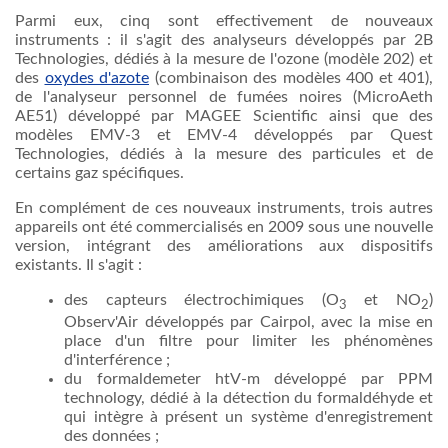
Parmi eux, cinq
sont
effectivement de nouveaux
instruments :
il
s'agit des analyseurs développés par 2B
Technologies, dédiés
à
la
mesure
de l'ozone (modèle 202) et
des
oxydes d'azote
(combinaison des modèles 400 et 401),
de l'analyseur personnel de fumées noires (MicroAeth
AE51) développé par MAGEE Scientific
ainsi
que
des
modèles EMV-3 et EMV-4 développés par Quest
Technologies, dédiés
à
la
mesure
des particules et de
certains
gaz
spécifiques.
En complément de ces nouveaux instruments, trois
autres
appareils
ont
été
commercialisés en 2009 sous
une
nouvelle
version, intégrant des améliorations aux dispositifs
existants. Il s'agit :
des capteurs électrochimiques (O
et NO
)
3
2
Observ'Air développés par Cairpol,
avec
la
mise
en
place d'un filtre pour limiter les phénomènes
d'interférence ;
du formaldemeter htV-m développé par PPM
technology, dédié
à
la détection du
formaldéhyde
et
qui intègre
à
présent
un système d'enregistrement
des
données
;