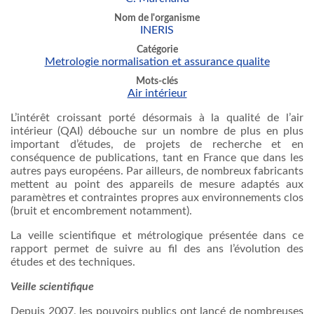
Nom de l'organisme
INERIS
Catégorie
Metrologie normalisation et assurance qualite
Mots-clés
Air intérieur
L’intérêt
croissant
porté
désormais
à
la
qualité
de
l’air
intérieur
(
QAI
)
débouche
sur
un
nombre
de plus en plus
important
d’études
, de
projets
de
recherche
et en
conséquence
de publications,
tant
en France
que
dans
les
autres
pays
européens
. Par
ailleurs
, de
nombreux
fabricants
mettent
au point des
appareils
de
mesure
adaptés
aux
paramètres
et
contraintes
propres
aux
environnements
clos
(bruit et
encombrement
notamment
).
La
veille
scientifique
et
métrologique
présentée
dans
ce
rapport
permet
de
suivre
au
fil
des
ans
l’évolution
des
études
et des techniques.
Veille
scientifique
Depuis
2007, les
pouvoirs
publics
ont
lancé
de
nombreuses