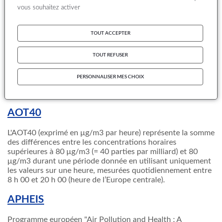
normalement pas accès
vous souhaitez activer
ANSES
TOUT ACCEPTER
Agence nationale chargée de la Sécurité sanitaire de
l'alimentation, de l'environnement et du travail
TOUT REFUSER
AOT
PERSONNALISER MES CHOIX
Autorité Organisatrice de Transports
AOT40
L'AOT40 (exprimé en μg/m3 par heure) représente la somme
des différences entre les concentrations horaires
supérieures à 80 μg/m3 (= 40 parties par milliard) et 80
μg/m3 durant une période donnée en utilisant uniquement
les valeurs sur une heure, mesurées quotidiennement entre
8 h 00 et 20 h 00 (heure de l’Europe centrale).
APHEIS
Programme européen "Air Pollution and Health : A