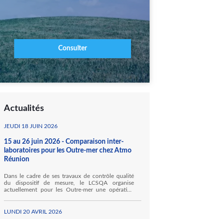
Consulter
Actualités
JEUDI 18 JUIN 2026
15 au 26 juin 2026 - Comparaison inter-
laboratoires pour les Outre-mer chez Atmo
Réunion
Dans le cadre de ses travaux de contrôle qualité
du dispositif de mesure, le LCSQA organise
actuellement pour les Outre-mer une opération
inédite de comparaisons inter-laboratoires (CIL)
des moyens mobiles pour la mesure des gaz
inorganiques. Ainsi, Atmo Réunion accueille, au
LUNDI 20 AVRIL 2026
sein de ses locaux à Sainte Marie, Hawa Mayotte