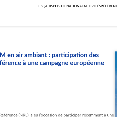
LCSQA
DISPOSITIF NATIONAL
ACTIVITÉS
RÉFÉRENT
Menu
principal
LCSQA
 en air ambiant : participation des
référence à une campagne européenne
Référence
(
NRL
), a
eu
l’occasion
de
participer
récemment
à
une