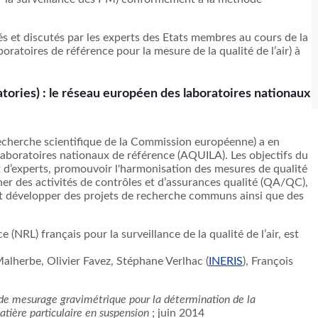
és
et
discutés
par les experts des
Etats
membres
au
cours
de la
boratoires
de
référence
pour la
mesure
de la
qualité
de
l’air
)
à
ories) : le
réseau
européen
des
laboratoires
nationaux
echerche
scientifique
de la Commission
européenne
) a en
laboratoires
nationaux
de
référence
(
AQUILA
). Les
objectifs
du
t
d’experts
,
promouvoir
l'harmonisation
des
mesures
de
qualité
ner
des
activités
de
contrôles
et
d’assurances
qualité
(QA/QC),
t
développer
des
projets
de
recherche
communs
ainsi
que
des
ce
(
NRL
)
français
pour la surveillance de la
qualité
de
l’air
,
est
alherbe
, Olivier
Favez
,
Stéphane
Verlhac
(
INERIS
),
François
.
de
mesurage
gravimétrique
pour la
détermination
de la
atière
particulaire
en suspension
;
juin
2014