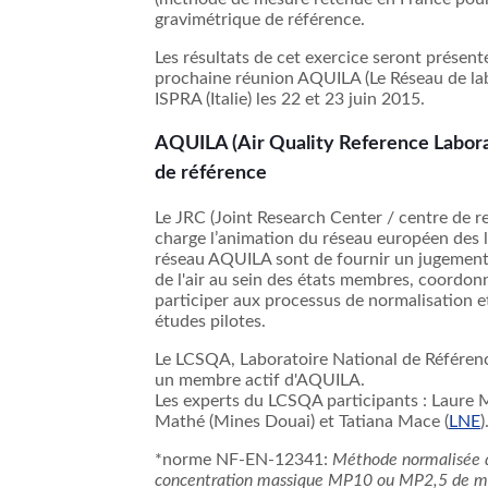
gravimétrique
de
référence
.
Les
résultats
de
cet
exercice
seront
présent
prochaine
réunion
AQUILA
(Le
Réseau
de
la
ISPRA
(
Italie
) les 22 et 23
juin
2015.
AQUILA
(Air Quality Reference Laborat
de
référence
Le
JRC
(Joint Research Center /
centre
de
r
charge
l’animation
du
réseau
européen
des
réseau
AQUILA
sont
de
fournir
un
jugemen
de
l'air
au
sein
des
états
membres
,
coordon
participer
aux
processus
de
normalisation
e
études
pilotes
.
Le
LCSQA
,
Laboratoire
National de
Référen
un
membre
actif
d'AQUILA
.
Les experts du
LCSQA
participants :
Laure
M
Mathé
(Mines
Douai
) et Tatiana Mace (
LNE
)
*
norme
NF-EN-12341:
Méthode
normalisée
concentration
massique
MP10
ou
MP2
,5 de
m