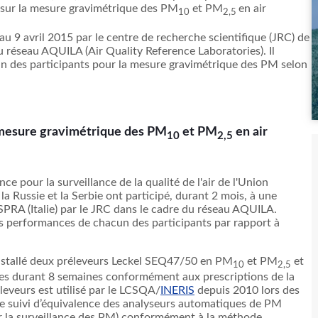
sur
la
mesure
gravimétrique
des
PM
et
PM
en air
10
2
,5
au 9
avril
2015 par le
centre
de
recherche
scientifique
(
JRC
) de
du
réseau
AQUILA
(Air Quality Reference Laboratories). Il
un
des participants pour la
mesure
gravimétrique
des PM
selon
mesure
gravimétrique
des
PM
et
PM
en air
10
2
,5
ence
pour la surveillance de la
qualité
de
l'air
de
l'Union
 la
Russie
et la
Serbie
ont
participé
,
durant
2
mois
,
à
une
ISPRA
(
Italie
) par le
JRC
dans
le cadre du
réseau
AQUILA
.
s performances de
chacun
des participants par rapport
à
nstallé
deux
préleveurs
Leckel
SEQ47
/50 en
PM
et
PM
et
10
2
,5
res
durant
8
semaines
conformément
aux prescriptions de la
leveurs
est
utilisé
par le
LCSQA
/
INERIS
depuis
2010
lors
des
le
suivi
d’équivalence
des
analyseurs
automatiques
de PM
 la surveillance des PM)
conformément
à
la
méthode