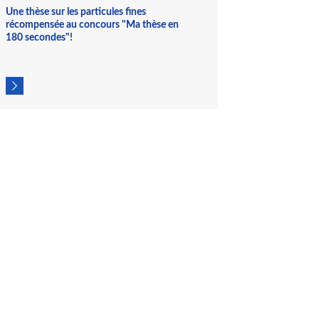
et l'Ineris au titre de ses travaux pour le LCSQA.
Une thèse sur les particules fines
récompensée au concours "Ma thèse en
180 secondes"!