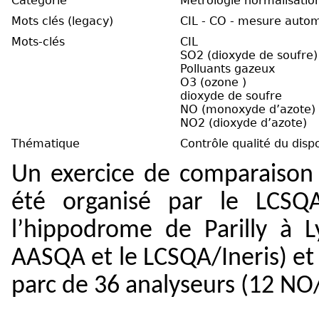
Catégorie
Metrologie normalisatio
Mots clés (legacy)
CIL - CO - mesure autom
Mots-clés
CIL
SO2 (dioxyde de soufre)
Polluants gazeux
O3 (ozone )
dioxyde de soufre
NO (monoxyde d’azote)
NO2 (dioxyde d’azote)
Thématique
Contrôle qualité du dispo
Un exercice de comparaiso
été organisé par le LCSQ
l’hippodrome de Parilly à Ly
AASQA
et le LCSQA/Ineris) et
parc de 36 analyseurs (12 NO