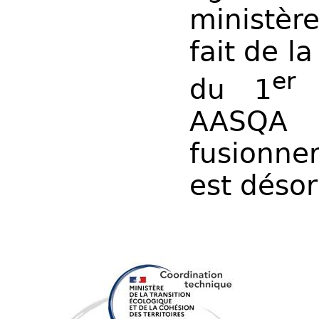
ministèr
fait de l
er
du 1
j
AASQA
o
fusionne
est déso