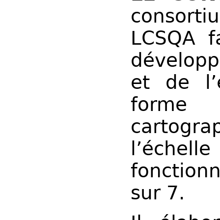
consort
LCSQA fa
développ
et de l’
forme 
cartograp
l’éche
fonction
sur 7.