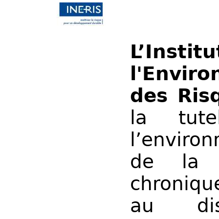
L’Ins
l'Envir
des Ris
la tut
l’enviro
de la D
chroniqu
au dis