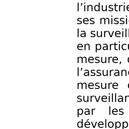
l’indust
ses missi
la surveil
en partic
mesure, 
l’assura
mesure d
surveill
par le
développ