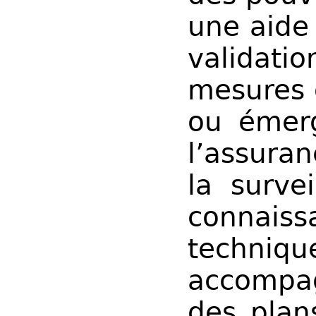
une aide
valida
mesures 
ou émerg
l’assura
la survei
connais
techniq
accompa
des plans