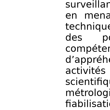
surveilla
en mena
techniqu
des po
compé
d’appré
activ
scienti
métrologi
fiabil