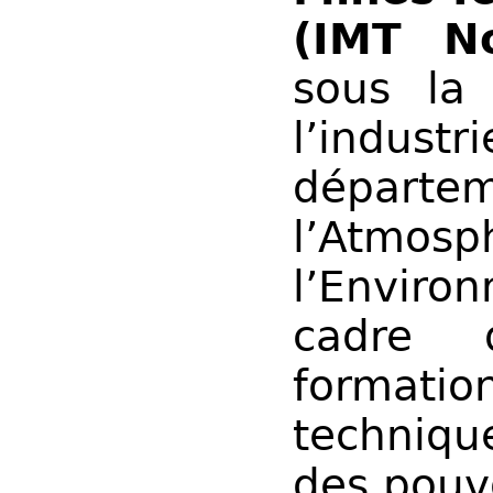
(IMT N
sous la 
l’indus
dépar
l’Atmo
l’Enviro
cadre 
formatio
techniqu
des pouv