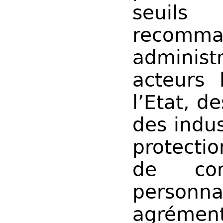
seuil
recomma
administr
acteurs 
l’Etat, de
des indus
protecti
de co
personna
agrémen