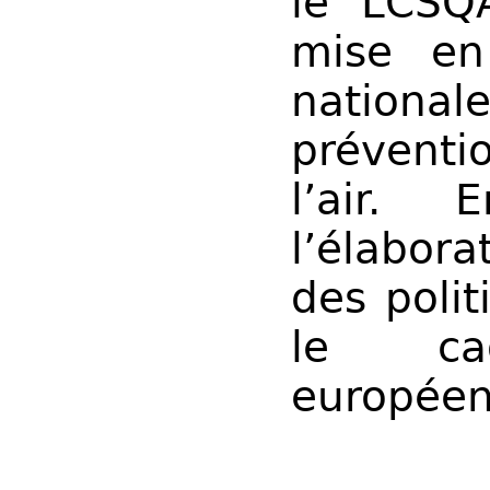
le LCSQA
mise en
nationa
préventi
l’air. 
l’élabora
des polit
le ca
européen