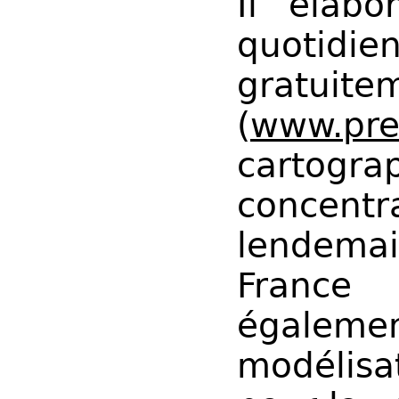
Il élabo
quotidi
gratuit
(
www.pre
cartogr
concentr
lendemai
France 
égaleme
modélisa